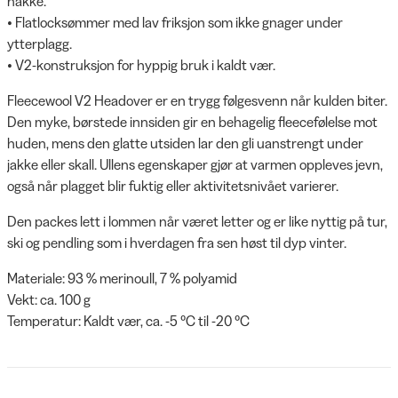
nakke.
• Flatlocksømmer med lav friksjon som ikke gnager under
ytterplagg.
• V2-konstruksjon for hyppig bruk i kaldt vær.
Fleecewool V2 Headover er en trygg følgesvenn når kulden biter.
Den myke, børstede innsiden gir en behagelig fleecefølelse mot
huden, mens den glatte utsiden lar den gli uanstrengt under
jakke eller skall. Ullens egenskaper gjør at varmen oppleves jevn,
også når plagget blir fuktig eller aktivitetsnivået varierer.
Den packes lett i lommen når været letter og er like nyttig på tur,
ski og pendling som i hverdagen fra sen høst til dyp vinter.
Materiale: 93 % merinoull, 7 % polyamid
Vekt: ca. 100 g
Temperatur: Kaldt vær, ca. -5 °C til -20 °C