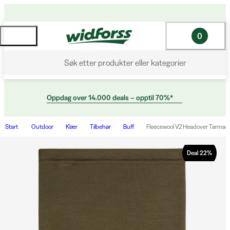
0
Søk etter produkter eller kategorier
Oppdag over 14.000 deals – opptil 70%*
Start
Outdoor
Klær
Tilbehør
Buff
Fleecewool V2 Headover Tarmac
Deal
22
%