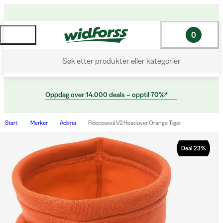
0
Søk etter produkter eller kategorier
Oppdag over 14.000 deals – opptil 70%*
Start
Merker
Aclima
Fleecewool V2 Headover Orange Tiger
Deal
23
%