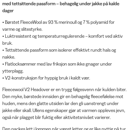
med tettsittende passform – behagelig under jakke på kalde
dager
• Børstet FleeceWool av 93 % merinoull og 7 % polyamid for
varme og slitestyrke.
• Luktresistent og temperaturregulerende – komfort ved aktiv
bruk.
• Tettsittende passform som isolerer effektivt rundt hals og
nakke.
• Flatlocksømmer med lav friksjon som ikke gnager under
ytterplagg.
• V2-konstruksjon for hyppig bruk i kaldt vær.
Fleecewool V2 Headover er en trygg følgesvenn når kulden biter.
Den myke, børstede innsiden gir en behagelig fleecefølelse mot
huden, mens den glatte utsiden lar den gli uanstrengt under
jakke eller skall. Ullens egenskaper gjør at varmen oppleves jevn,
også når plagget blir fuktig eller aktivitetsnivået varierer.
Den packes lett i lommen når været letter og er like nyttig på tur,