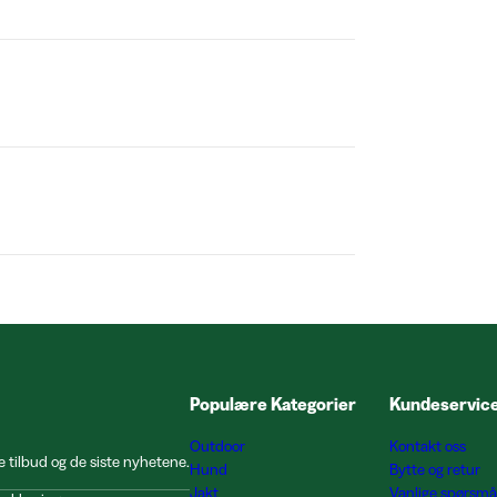
Populære Kategorier
Kundeservic
Outdoor
Kontakt oss
e tilbud og de siste nyhetene.
Hund
Bytte og retur
Jakt
Vanlige spørsmå