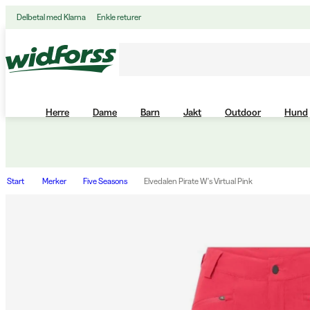
Delbetal med Klarna
Enkle returer
Herre
Dame
Barn
Jakt
Outdoor
Hund
Start
Merker
Five Seasons
Elvedalen Pirate W's Virtual Pink