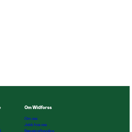
e
Om Widforss
Om oss
Jobb hos oss
l
Bærekraftspolicy