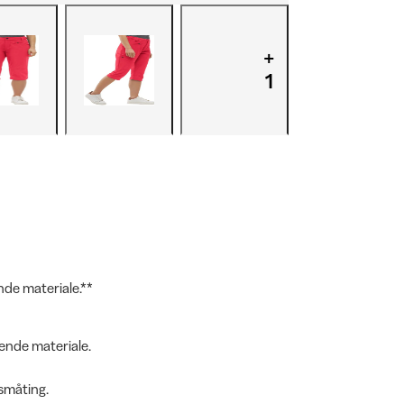
+
1
nde materiale.**
kende materiale.
 småting.