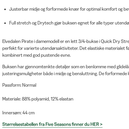
Justerbar midje og forformede knær for optimal komfort og bev
Full stretch og Drytech gjør buksen egnet for alle typer utendø
Elvedalen Pirate i damemodell er en lett 3/4-bukse i Quick Dry St
perfekt for varierte utendørsaktiviteter. Det elastiske materialet 
kombinert med god pustende evne.
Buksen har gjennomtenkte detaljer som en benlomme med glidelås
justeringsmuligheter både i midje og bensluttning. De forformede 
Passform: Normal
Materiale: 88% polyamid, 12% elastan
Innersøm: 44 cm
Størrelsestabellen fra Five Seasons finner du HER >