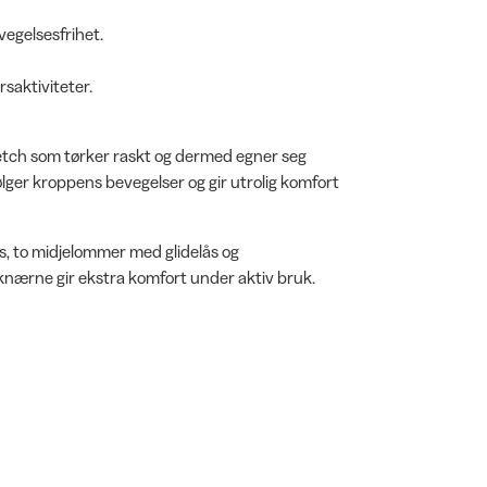
egelsesfrihet.
rsaktiviteter.
retch som tørker raskt og dermed egner seg
følger kroppens bevegelser og gir utrolig komfort
, to midjelommer med glidelås og
knærne gir ekstra komfort under aktiv bruk.