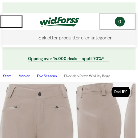
0
Søk etter produkter eller kategorier
Oppdag over 14.000 deals – opptil 70%*
Start
Merker
Five Seasons
Elvedalen Pirate W's Hay Beige
Deal
5
%