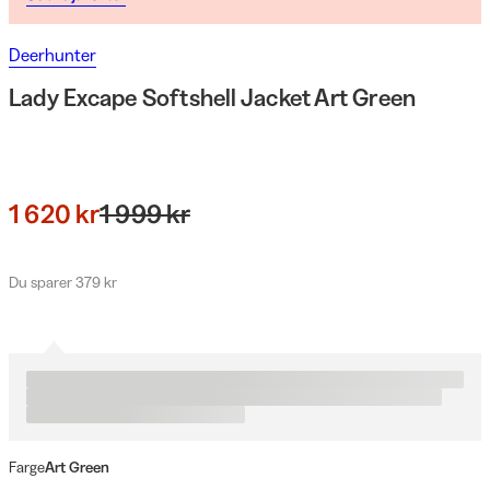
Deerhunter
Lady Excape Softshell Jacket Art Green
1 620 kr
1 999 kr
Du sparer 379 kr
Farge
Art Green