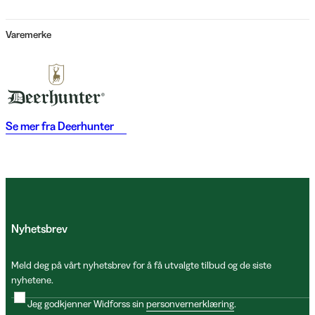
Varemerke
Se mer fra
Deerhunter
Nyhetsbrev
Meld deg på vårt nyhetsbrev for å få utvalgte tilbud og de siste
nyhetene.
Jeg godkjenner Widforss sin
personvernerklæring
.