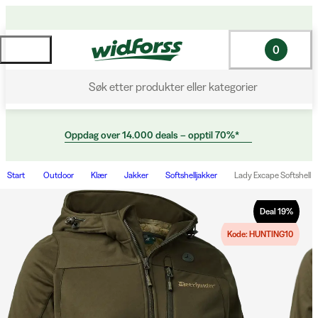
0
Søk etter produkter eller kategorier
Oppdag over 14.000 deals – opptil 70%*
Start
Outdoor
Klær
Jakker
Softshelljakker
Lady Excape Softshell J
Deal
19
%
Kode: HUNTING10