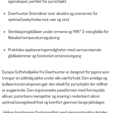
egenskaper, perfekt for pyrschjakt
Deerhunter Stormliner over skuldre og overarmer for
optimal beskyttelse mot vær og vind
Ventilasjonsglidlåser under ermene og YKK® 2-veis glidlås for
fleksibel temperaturregulering
Praktiske oppbevaringsmuligheter med vannavvisende
glidlåslommer og forsterket antenneutgang
Excape Softshelljakke fra Deerhunter er designet for jegere som
trenger en pålitelig jakke under alle værforhold. Den smidige og
lydløse konstruksjonen gjør den ideell for pyrschjakt der stillhet
er avgjørende. Den ergonomiske passformen med formsydde
albuer, justerbare mansjetter og snøring i nederkant sikrer
optimal bevegelsesfrihet og komfort gjennom lange jaktdager.
Jakken kombinerer funksjonalitet med gjennomtenkte detaljer