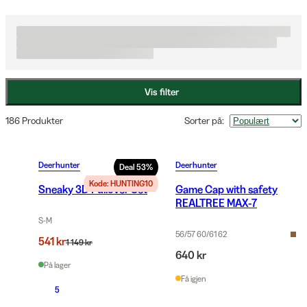
jegere for jegere med fokus på funksjon, komfort og 
bevegelsesfrihet. Sortimentet omfatter alt fra innovative 
varmevester og anorakker til jakker, bukser og tilbehør som gjør 
ditt opphold i naturen mer behagelig. Med Deerhunters jaktklær 
kan du føle deg trygg på at du har utstyr som presterer når det 
Vis filter
gjelder, uansett værforhold.
186 Produkter
Sorter på
:
Deerhunter
Deerhunter
Deal
53
%
Kode: HUNTING10
Sneaky 3D Pullover Set
Game Cap with safety
REALTREE MAX-7
S-M
56/57 60/61 62
541 kr
1 149 kr
640 kr
På lager
Få igjen
5