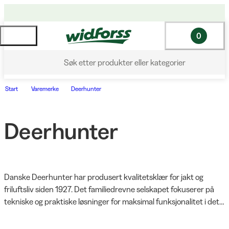
0
Søk etter produkter eller kategorier
Start
Varemerke
Deerhunter
Deerhunter
Danske Deerhunter har produsert kvalitetsklær for jakt og 
friluftsliv siden 1927. Det familiedrevne selskapet fokuserer på 
tekniske og praktiske løsninger for maksimal funksjonalitet i det 
nordiske klimaet. Som kongelig hoffleverandør i Danmark står 
Deerhunter for uslåelig kvalitet. Plaggene deres designes av 