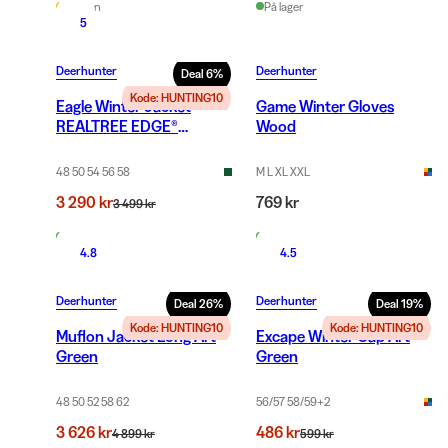
Få igjen
På lager
5
Deerhunter
Deerhunter
Deal
6
%
Kode: HUNTING10
Eagle Winter Jacket
Game Winter Gloves
REALTREE EDGE®
Wood
ORANGE
48 50 54 56 58
M L XL XXL
3 290 kr
769 kr
3 499 kr
På lager
På lager
4.8
4.5
Deerhunter
Deerhunter
Deal
26
%
Deal
19
%
Kode: HUNTING10
Kode: HUNTING10
Muflon Jacket Long Art
Excape Winter Cap Art
Green
Green
48 50 52 58 62
56/57 58/59
+
2
3 626 kr
486 kr
4 899 kr
599 kr