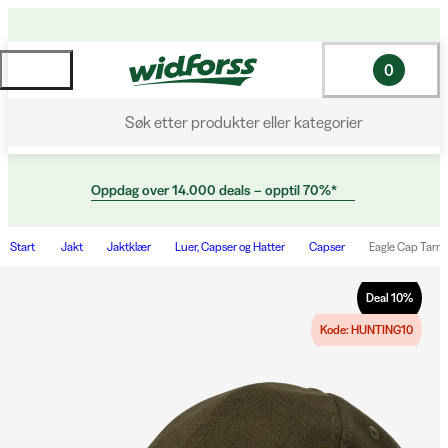
0
Søk etter produkter eller kategorier
Oppdag over 14.000 deals – opptil 70%*
Start
Jakt
Jaktklær
Luer, Capser og Hatter
Capser
Eagle Cap Tarm
Deal
10
%
Kode: HUNTING10