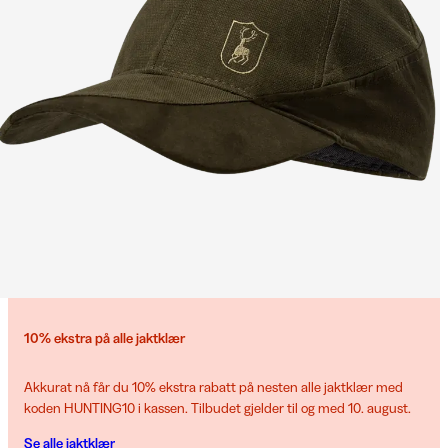
10% ekstra på alle jaktklær
Akkurat nå får du 10% ekstra rabatt på nesten alle jaktklær med
koden HUNTING10 i kassen. Tilbudet gjelder til og med 10. august.
Se alle jaktklær