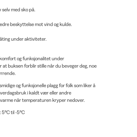
v selv med sko på.
edre beskyttelse mot vind og kulde.
ting under aktiviteter.
 komfort og funksjonalitet under
 at buksen forblir stille når du beveger deg, noe
yrrende.
dige og funksjonelle plagg for folk som liker å
hverdagsbruk i kaldt vær eller andre
lig varme når temperaturen kryper nedover.
 5°C til -5°C