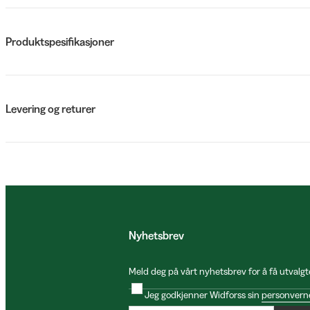
Produktspesifikasjoner
Levering og returer
Nyhetsbrev
Meld deg på vårt nyhetsbrev for å få utvalgt
Jeg godkjenner Widforss sin
personvern