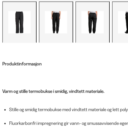
Produktinformasjon
Varm og stille termobukse i smidig, vindtett materiale.
Stille og smidig termobukse med vindtett materiale og lett poly
Fluorkarbonfri impregnering gir vann- og smussavvisende ege