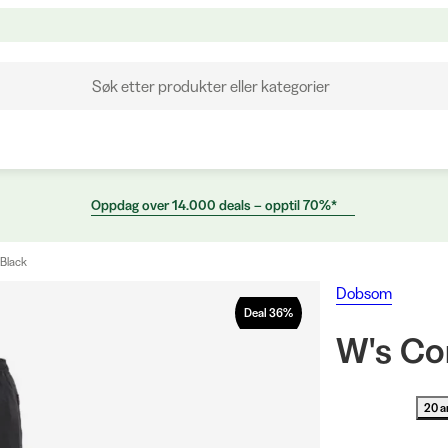
Søk etter produkter eller kategorier
Oppdag over 14.000 deals – opptil 70%*
 Black
Dobsom
Deal
36
%
W's Co
20 a