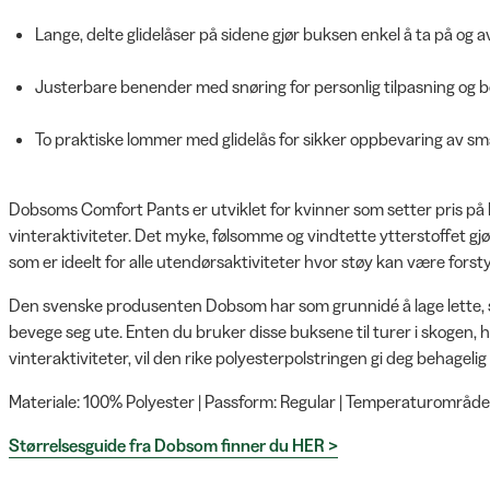
Lange, delte glidelåser på sidene gjør buksen enkel å ta på og a
Justerbare benender med snøring for personlig tilpasning og b
To praktiske lommer med glidelås for sikker oppbevaring av små
Dobsoms Comfort Pants er utviklet for kvinner som setter pris på
vinteraktiviteter. Det myke, følsomme og vindtette ytterstoffet gjør
som er ideelt for alle utendørsaktiviteter hvor støy kan være forst
Den svenske produsenten Dobsom har som grunnidé å lage lette, smi
bevege seg ute. Enten du bruker disse buksene til turer i skogen, 
vinteraktiviteter, vil den rike polyesterpolstringen gi deg behage
Materiale: 100% Polyester | Passform: Regular | Temperaturområde:
Størrelsesguide fra Dobsom finner du HER >