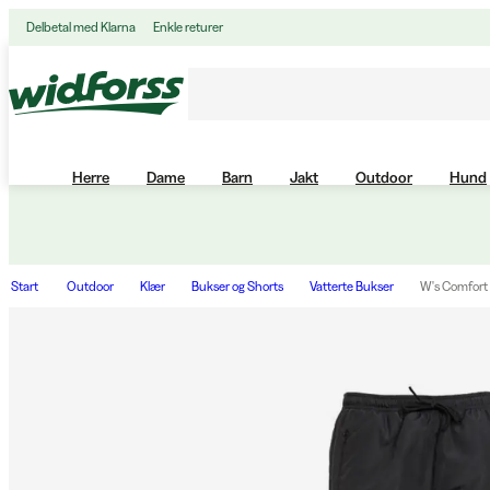
Delbetal med Klarna
Enkle returer
Herre
Dame
Barn
Jakt
Outdoor
Hund
Start
Outdoor
Klær
Bukser og Shorts
Vatterte Bukser
W's Comfort