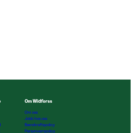
e
Om Widforss
Om oss
Jobb hos oss
l
Bærekraftspolicy
g
Personvernpolicy