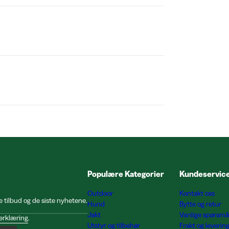
Populære Kategorier
Kundeservic
Outdoor
Kontakt oss
e tilbud og de siste nyhetene.
Hund
Bytte og retur
Jakt
Vanlige spørsmå
erklæring
.
Utstyr og tilbehør
Frakt og leverin