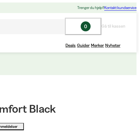
Trenger du hjelp?
Kontakt kundservice
0
Gå til kassen
Deals
Guider
Merker
Nyheter
mfort Black
nmeldelser