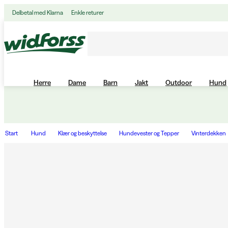
Delbetal med Klarna
Enkle returer
Herre
Dame
Barn
Jakt
Outdoor
Hund
Start
Hund
Klær og beskyttelse
Hundevester og Tepper
Vinterdekken