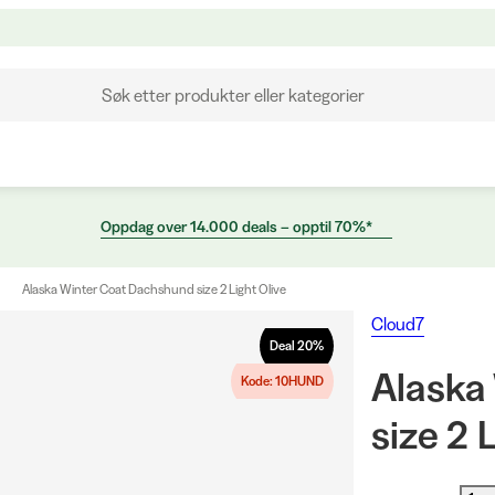
Søk etter produkter eller kategorier
Oppdag over 14.000 deals – opptil 70%*
Alaska Winter Coat Dachshund size 2 Light Olive
Cloud7
Deal
20
%
Alaska
Kode: 10HUND
size 2 