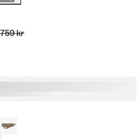
meldelser
 759 kr