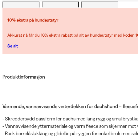
10% ekstra på hundeutstyr
Akkurat nå får du 10% ekstra rabatt på alt av hundeutstyr med koden
Se alt
Produktinformasjon
Varmende, vannavvisende vinterdekken for dachshund – fleecefôr
- Skreddersydd passform for dachs med lang rygg og smal brystka
- Vannavvisende yttermateriale og varm fleece som skjermer mot v
- Rask borrelåslukking og glidelås på ryggen for enkel bruk med sel