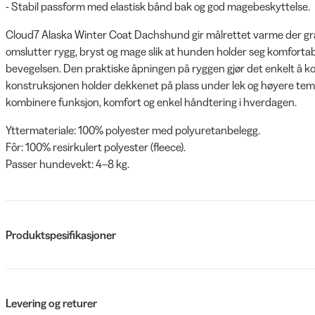
- Stabil passform med elastisk bånd bak og god magebeskyttelse.
Cloud7 Alaska Winter Coat Dachshund gir målrettet varme der g
omslutter rygg, bryst og mage slik at hunden holder seg komforta
bevegelsen. Den praktiske åpningen på ryggen gjør det enkelt å kob
konstruksjonen holder dekkenet på plass under lek og høyere tempo
kombinere funksjon, komfort og enkel håndtering i hverdagen.
Yttermateriale: 100% polyester med polyuretanbelegg.
Fôr: 100% resirkulert polyester (fleece).
Passer hundevekt: 4–8 kg.
Produktspesifikasjoner
Levering og returer