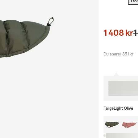
1 an
1 408 kr
1
Du sparer 351 kr
Farge
Light Olive