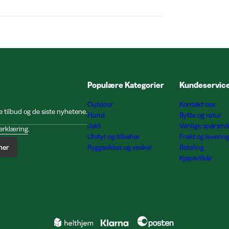
Populære Kategorier
Kundeservic
Outdoor
Kontakt oss
e tilbud og de siste nyhetene.
Hund
Bytte og retur
Jakt
Vanlige spørsmå
erklæring
.
Utstyr og tilbehør
Frakt og leverin
ner
Ryggsekker og vesker
Betaling
Kjøpsvilkår