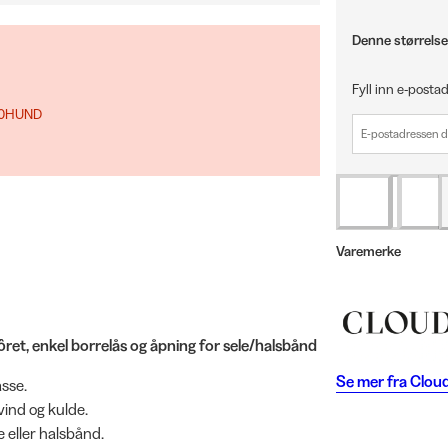
Denne størrelse
Fyll inn e-postad
 10HUND
Varemerke
et, enkel borrelås og åpning for sele/halsbånd
Se mer fra
Clou
sse.
ind og kulde.
e eller halsbånd.