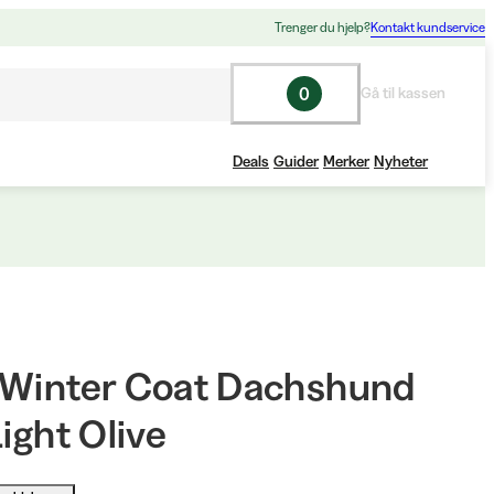
Trenger du hjelp?
Kontakt kundservice
0
Gå til kassen
Deals
Guider
Merker
Nyheter
 Winter Coat Dachshund
Light Olive