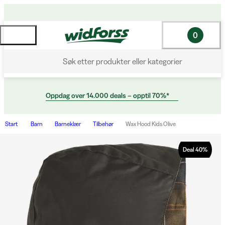
0
Søk etter produkter eller kategorier
Oppdag over 14.000 deals – opptil 70%*
Start
Barn
Barneklær
Tilbehør
Wax Hood Kids Olive
Deal
40
%