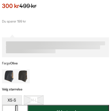
300 kr
499 kr
Du sparer 199 kr
Farge
Olive
Velg størrelse
XS-S
M-L