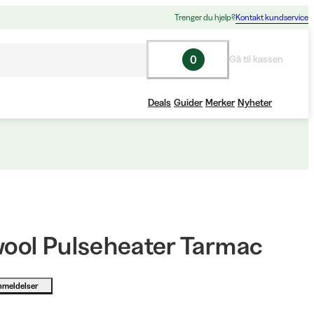
Trenger du hjelp?
Kontakt kundservice
0
Gå til kassen
Deals
Guider
Merker
Nyheter
ol Pulseheater Tarmac
nmeldelser