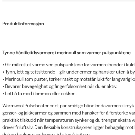
Produktinformasjon
Tynne håndleddsvarmere i merinoull som varmer pulspunktene – p
• Gir målrettet varme ved pulspunktene for varmere hender i kuld
• Tynn, lett og tettsittende – glir under ermer og hansker uten å b
• Merinoull som puster, tørker raskt og motstår lukt for langvarig k
• Bevarer bevegelighet og fingerfølsomhet når du er aktiv.
• Lett å ta med i lommen eller sekken.
Warmwool Pulseheater er et par smidige håndleddsvarmere i myk
genser- og jakkearmer og sammen med hansker for å forsterke va
praktisk tilskudd når temperaturen synker og du trenger ekstra var
driver friluftsliv. Den fleksible konstruksjonen ligger behagelig mo
de kan brukes over lengre tid uten å irritere.