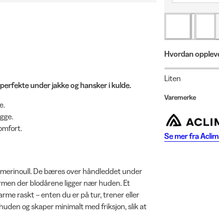
Hvordan oppleve
Liten
erfekte under jakke og hansker i kulde.
Varemerke
e.
ygge.
omfort.
Se mer fra
Aclim
 merinoull. De bæres over håndleddet under
rmen der blodårene ligger nær huden. Et
me raskt – enten du er på tur, trener eller
t huden og skaper minimalt med friksjon, slik at