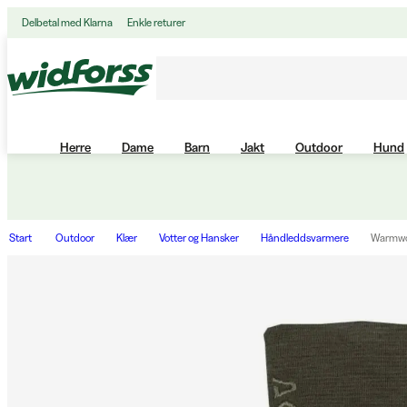
Delbetal med Klarna
Enkle returer
Herre
Dame
Barn
Jakt
Outdoor
Hund
Start
Outdoor
Klær
Votter og Hansker
Håndleddsvarmere
Warmwoo