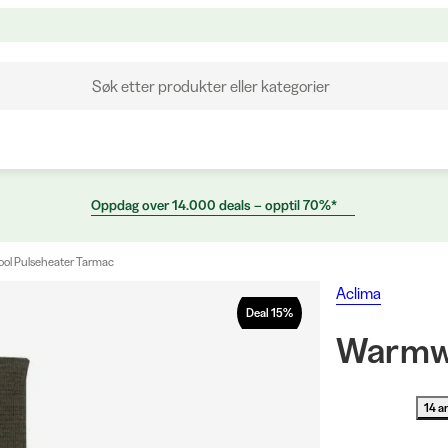
Søk etter produkter eller kategorier
Oppdag over 14.000 deals – opptil 70%*
l Pulseheater Tarmac
Aclima
Deal
15
%
Warmwo
14 a