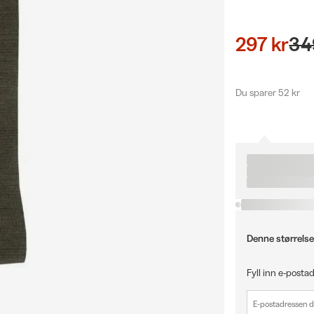
297 kr
34
Du sparer 52 kr
Denne størrelse
Fyll inn e-postad