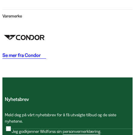
Varemerke
Se mer fra
Condor
Nyhetsbrev
Meld deg på vårt nyhetsbrev for å få utvalgte tilbud og de siste
nyhetene.
Jeg godkjenner Widforss sin
personvernerklæring
.