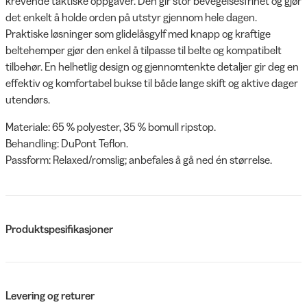
krevende taktiske oppgaver. Den gir stor bevegelsesfrihet og gjør
det enkelt å holde orden på utstyr gjennom hele dagen.
Praktiske løsninger som glidelåsgylf med knapp og kraftige
beltehemper gjør den enkel å tilpasse til belte og kompatibelt
tilbehør. En helhetlig design og gjennomtenkte detaljer gir deg en
effektiv og komfortabel bukse til både lange skift og aktive dager
utendørs.
Materiale: 65 % polyester, 35 % bomull ripstop.
Behandling: DuPont Teflon.
Passform: Relaxed/romslig; anbefales å gå ned én størrelse.
Produktspesifikasjoner
Levering og returer