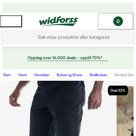
0
Søk etter produkter eller kategorier
Oppdag over 14.000 deals – opptil 70%*
Start
Herre
Herreklær
Bukser og Shorts
Skallbukser
Sentinel Tacti
Deal
33
%