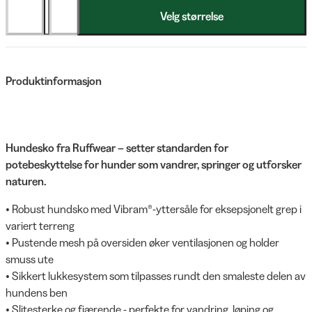
Velg størrelse
Produktinformasjon
Hundesko fra Ruffwear – setter standarden for
potebeskyttelse for hunder som vandrer, springer og utforsker
naturen.
• Robust hundsko med Vibram®-yttersåle for eksepsjonelt grep i
variert terreng
• Pustende mesh på oversiden øker ventilasjonen og holder
smuss ute
• Sikkert lukkesystem som tilpasses rundt den smaleste delen av
hundens ben
• Slitesterke og fjærende - perfekte for vandring, løping og