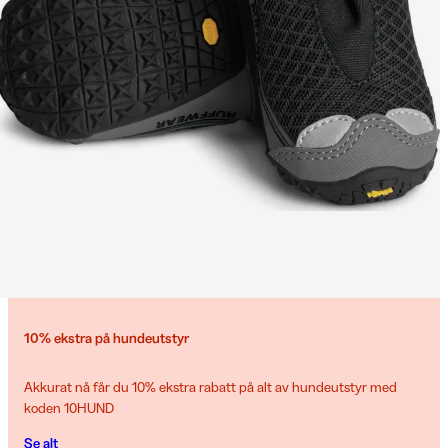
10% ekstra på hundeutstyr
Akkurat nå får du 10% ekstra rabatt på alt av hundeutstyr med
koden 10HUND
Se alt