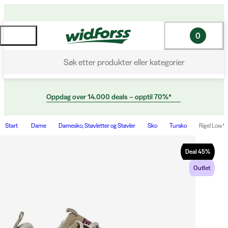
0
Søk etter produkter eller kategorier
Oppdag over 14.000 deals – opptil 70%*
Start
Dame
Damesko, Støvletter og Støvler
Sko
Tursko
Rigel Low 
Deal
45
%
Outlet