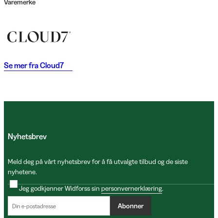
Varemerke
Se mer fra
Cloud7
Nyhetsbrev
Meld deg på vårt nyhetsbrev for å få utvalgte tilbud og de siste
nyhetene.
Jeg godkjenner Widforss sin
personvernerklæring
.
Abonner