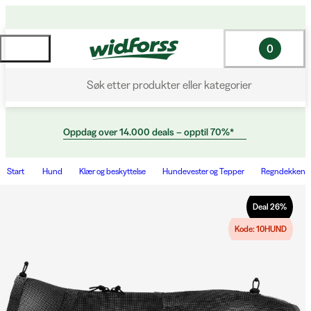
0
Søk etter produkter eller kategorier
Oppdag over 14.000 deals – opptil 70%*
Start
Hund
Klær og beskyttelse
Hundevester og Tepper
Regndekken
Deal
26
%
Kode: 10HUND