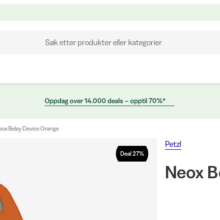
Søk etter produkter eller kategorier
Oppdag over 14.000 deals – opptil 70%*
eox Belay Device Orange
Petzl
Deal
27
%
Neox B