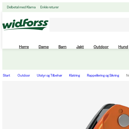
Delbetal med Klarna
Enkle returer
Herre
Dame
Barn
Jakt
Outdoor
Hund
Start
Outdoor
Utstyr og Tilbehør
Klatring
Rappellering og Sikring
N