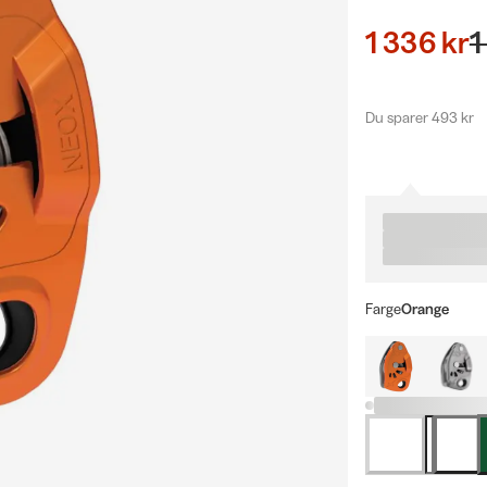
1 336 kr
1
Du sparer 493 kr
Farge
Orange