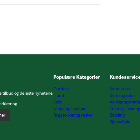
Populære Kategorier
Kundeservic
Outdoor
Kontakt oss
e tilbud og de siste nyhetene.
Hund
Bytte og retur
Jakt
Vanlige spørsmå
erklæring
.
Utstyr og tilbehør
Frakt og leverin
ner
Ryggsekker og vesker
Betaling
Kjøpsvilkår