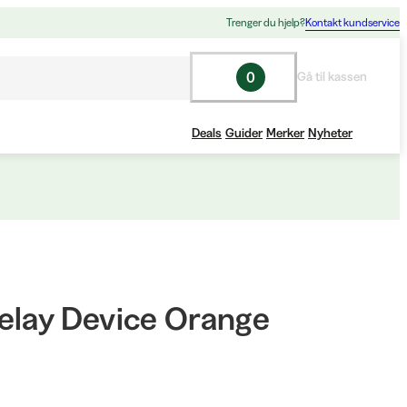
Trenger du hjelp?
Kontakt kundservice
0
Gå til kassen
Deals
Guider
Merker
Nyheter
elay Device Orange