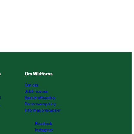
e
Om Widforss
Om oss
Jobb hos oss
l
Bærekraftspolicy
g
Personvernpolicy
Informasjonskapsler
Facebook
Instagram