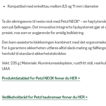
Kompatibel med enkelttau mellom 8,5 og 11 mm i diameter
Ta din sikringsevne til neste nivå med Petzl NEOX® – en høytytende
som på fjellveggen. Det innovative integrerte hjulsystemet gjør at 
presist, noe som er avgjørende for smidig ledklatring.
Den kam-assisterte blokkeringen kombinert med det ergonomiske hånd
For å garantere sikkerheten utføres alltid slack-mating og fallfan
henhold til standard sikkerhetsteknikker.
Vekt: 235 g | Materiale: Aluminiumssideplater, rustfritt stål, resirku
UIAA
Produktdatablad for Petzl NEOX finner du HER >
Vedlikeholdsråd for Petzl taubremser finner du HER >