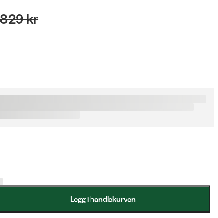
 829 kr
Legg i handlekurven