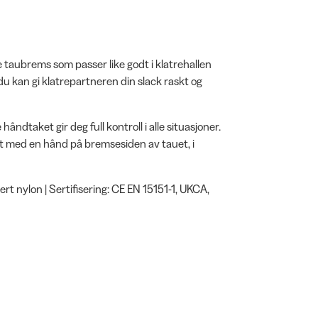
 taubrems som passer like godt i klatrehallen
du kan gi klatrepartneren din slack raskt og
taket gir deg full kontroll i alle situasjoner.
gst med en hånd på bremsesiden av tauet, i
lert nylon | Sertifisering: CE EN 15151-1, UKCA,