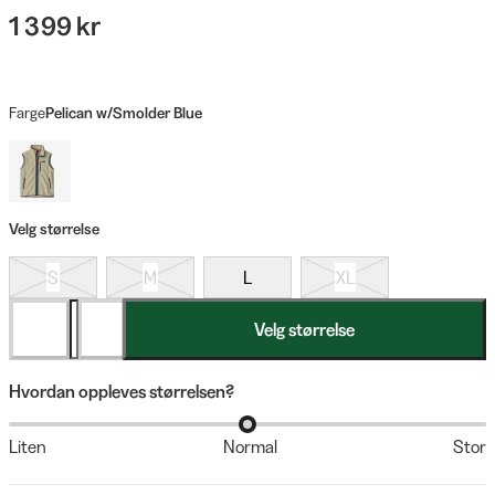
1 399 kr
Farge
Pelican w/Smolder Blue
Velg størrelse
S
M
L
XL
Velg størrelse
Hvordan oppleves størrelsen?
Liten
Normal
Stor