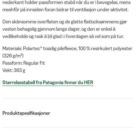
nederkant holder passformen stabil når du er i bevegelse, mens
meshfôr på innsiden foran bidrar til ventilasjon under aktivitet.
Den skånsomme overflaten og de glatte flatlocksømmene gjør
vesten behagelig gjennom lange dager, og den er enkel å
vedlikeholde og rask å bli glad i i hverdagen så vel som på tur.
Materiale: Polartec® tosidig pilefleece, 100 % resirkulert polyester
(326 g/m²)
Passform: Regular Fit
Vekt: 363 g
Størrelsestabell fra Patagonia finner du HER
Produktspesifikasjoner