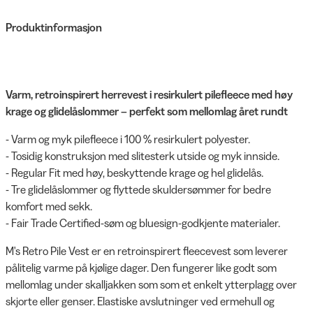
Produktinformasjon
Varm, retroinspirert herrevest i resirkulert pilefleece med høy
krage og glidelåslommer – perfekt som mellomlag året rundt
- Varm og myk pilefleece i 100 % resirkulert polyester.
- Tosidig konstruksjon med slitesterk utside og myk innside.
- Regular Fit med høy, beskyttende krage og hel glidelås.
- Tre glidelåslommer og flyttede skuldersømmer for bedre
komfort med sekk.
- Fair Trade Certified-søm og bluesign-godkjente materialer.
M's Retro Pile Vest er en retroinspirert fleecevest som leverer
pålitelig varme på kjølige dager. Den fungerer like godt som
mellomlag under skalljakken som som et enkelt ytterplagg over
skjorte eller genser. Elastiske avslutninger ved ermehull og