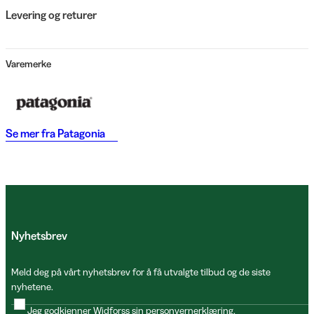
Levering og returer
Varemerke
Se mer fra
Patagonia
Nyhetsbrev
Meld deg på vårt nyhetsbrev for å få utvalgte tilbud og de siste
nyhetene.
Jeg godkjenner Widforss sin
personvernerklæring
.