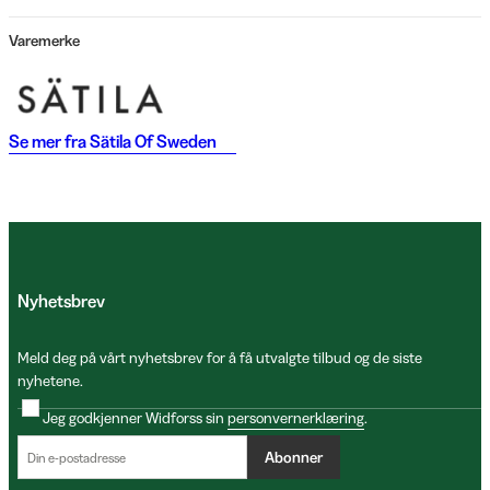
Varemerke
Se mer fra
Sätila Of Sweden
Nyhetsbrev
Meld deg på vårt nyhetsbrev for å få utvalgte tilbud og de siste
nyhetene.
Jeg godkjenner Widforss sin
personvernerklæring
.
Abonner