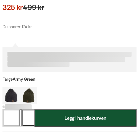
325 kr
499 kr
Du sparer 174 kr
Farge
Army Green
Legg i handlekurven