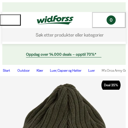
0
Søk etter produkter eller kategorier
Oppdag over 14.000 deals – opptil 70%*
Start
Outdoor
Klær
Luer, Capser og Hatter
Luer
M's Orca Army Gr
Deal
35
%