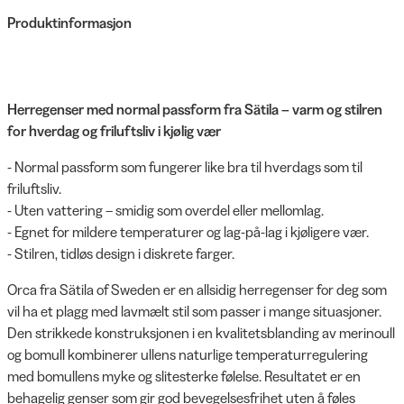
Produktinformasjon
Herregenser med normal passform fra Sätila – varm og stilren
for hverdag og friluftsliv i kjølig vær
- Normal passform som fungerer like bra til hverdags som til
friluftsliv.
- Uten vattering – smidig som overdel eller mellomlag.
- Egnet for mildere temperaturer og lag-på-lag i kjøligere vær.
- Stilren, tidløs design i diskrete farger.
Orca fra Sätila of Sweden er en allsidig herregenser for deg som
vil ha et plagg med lavmælt stil som passer i mange situasjoner.
Den strikkede konstruksjonen i en kvalitetsblanding av merinoull
og bomull kombinerer ullens naturlige temperaturregulering
med bomullens myke og slitesterke følelse. Resultatet er en
behagelig genser som gir god bevegelsesfrihet uten å føles