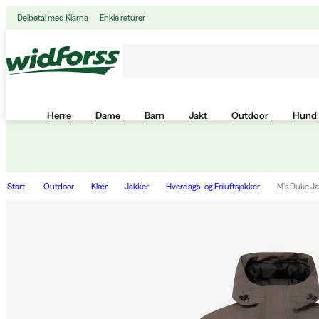
Delbetal med Klarna
Enkle returer
Herre
Dame
Barn
Jakt
Outdoor
Hund
Start
Outdoor
Klær
Jakker
Hverdags- og Friluftsjakker
M's Duke Ja