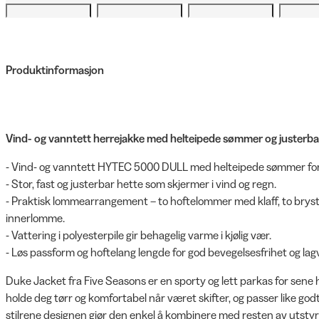
Produktinformasjon
Vind- og vanntett herrejakke med helteipede sømmer og justerbar
- Vind- og vanntett HYTEC 5000 DULL med helteipede sømmer for 
- Stor, fast og justerbar hette som skjermer i vind og regn.
- Praktisk lommearrangement – to hoftelommer med klaff, to bryst
innerlomme.
- Vattering i polyesterpile gir behagelig varme i kjølig vær.
- Løs passform og hoftelang lengde for god bevegelsesfrihet og lag
Duke Jacket fra Five Seasons er en sporty og lett parkas for sene h
holde deg tørr og komfortabel når været skifter, og passer like godt i
stilrene designen gjør den enkel å kombinere med resten av utstyre