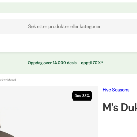
Søk etter produkter eller kategorier
Oppdag over 14.000 deals – opptil 70%*
cket Morel
Five Seasons
Deal
38
%
M's Du