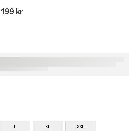
 199 kr
L
XL
XXL