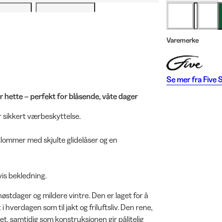
Varemerke
Se mer fra
Five 
 hette – perfekt for blåsende, våte dager
sikkert værbeskyttelse.
lommer med skjulte glidelåser og en
vis bekledning.
østdager og mildere vintre. Den er laget for å
 hverdagen som til jakt og friluftsliv. Den rene,
t, samtidig som konstruksjonen gir pålitelig