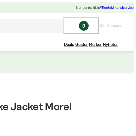
Trenger du hjelp?
Kontakt kundservice
0
Gå til kassen
Deals
Guider
Merker
Nyheter
ke Jacket Morel