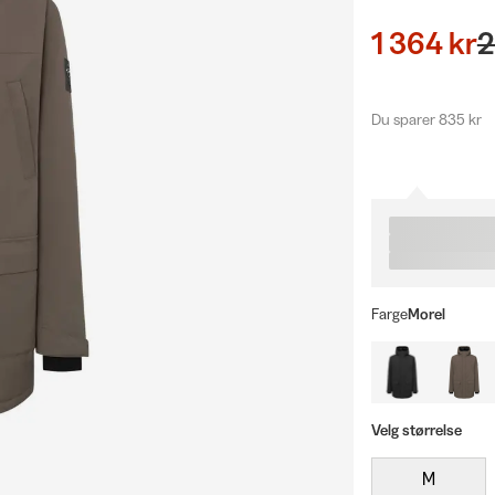
1 364 kr
2
Du sparer 835 kr
Farge
Morel
Velg størrelse
M