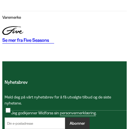
Varemerke
Se mer fra
Five Seasons
Nyhetsbrev
Meld deg på vårt nyhetsbrev for å få utvalgte tilbud og de siste
nyhetene.
Jeg godkjenner Widforss sin
personvernerklæring
.
Abonner