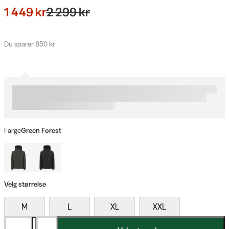
1 449 kr
2 299 kr
Du sparer 850 kr
Farge
Green Forest
Velg størrelse
M
L
XL
XXL