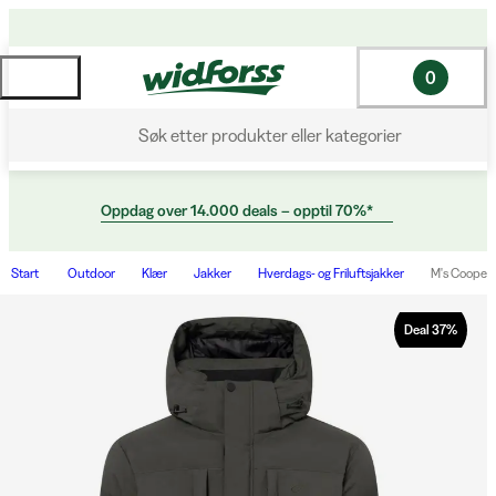
0
Søk etter produkter eller kategorier
Oppdag over 14.000 deals – opptil 70%*
Start
Outdoor
Klær
Jakker
Hverdags- og Friluftsjakker
M's Cooper 
Deal
37
%