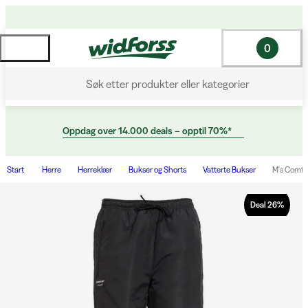
0
Søk etter produkter eller kategorier
Oppdag over 14.000 deals – opptil 70%*
Start
Herre
Herreklær
Bukser og Shorts
Vatterte Bukser
M's Comfo
Deal
26
%