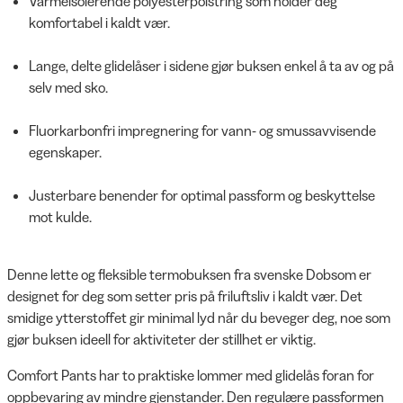
Varmeisolerende polyesterpolstring som holder deg
komfortabel i kaldt vær.
Lange, delte glidelåser i sidene gjør buksen enkel å ta av og på
selv med sko.
Fluorkarbonfri impregnering for vann- og smussavvisende
egenskaper.
Justerbare benender for optimal passform og beskyttelse
mot kulde.
Denne lette og fleksible termobuksen fra svenske Dobsom er
designet for deg som setter pris på friluftsliv i kaldt vær. Det
smidige ytterstoffet gir minimal lyd når du beveger deg, noe som
gjør buksen ideell for aktiviteter der stillhet er viktig.
Comfort Pants har to praktiske lommer med glidelås foran for
oppbevaring av mindre gjenstander. Den regulære passformen