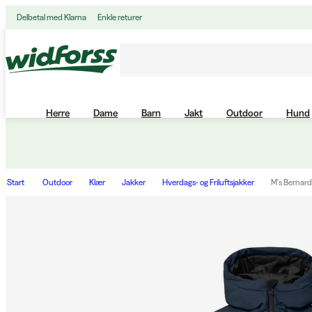
Delbetal med Klarna
Enkle returer
Herre
Dame
Barn
Jakt
Outdoor
Hund
Start
Outdoor
Klær
Jakker
Hverdags- og Friluftsjakker
M's Bernard