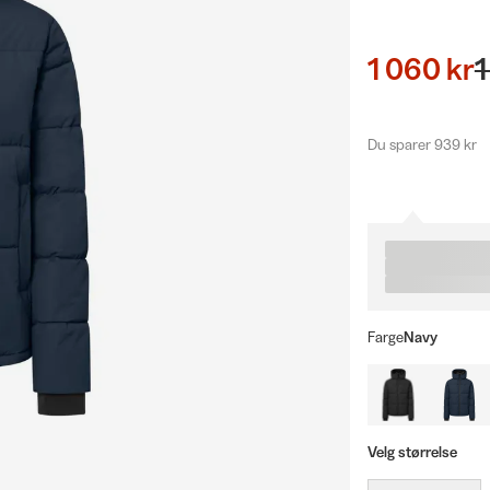
1 060 kr
1
Du sparer 939 kr
Farge
Navy
Velg størrelse