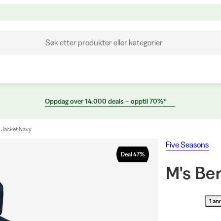
Søk etter produkter eller kategorier
Oppdag over 14.000 deals – opptil 70%*
 Jacket Navy
Five Seasons
Deal
47
%
M's Be
1 an