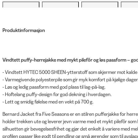
Produktinformasjon
Vindtett puffy-herrejakke med mykt pilefôr og løs passform – god 
- Vindtett HYTEC 5000 SHEEN-ytterstoff som skjermer mot kalde 
- Varmegivende polyesterpile som gir myk komfort på kjølige dager
- Løs og ledig passform med god plass til lag-på-lag.
- Hoftelang puffy-design for god dekning i hverdagen.
- Lett og smidig følelse med en vekt på 700 g.
Bernard Jacket fra Five Seasons er en stilren pufferjakke for herr
holder trekken ute og leverer jevn varme med et mykt pilefôr som
silhuetten gir bevegelsesfrihet og gjør det enkelt å variere med 
profilen passer like godt til pendling og små ærender som til avslapp