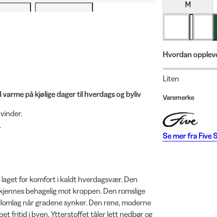
M
Hvordan oppleve
Liten
varme på kjølige dager til hverdags og byliv
Varemerke
vinder.
.
Se mer fra
Five 
e laget for komfort i kaldt hverdagsvær. Den
 kjennes behagelig mot kroppen. Den romslige
mellomlag når gradene synker. Den rene, moderne
et fritid i byen. Ytterstoffet tåler lett nedbør og