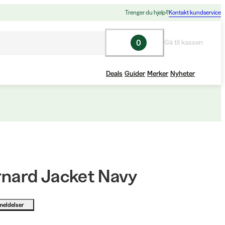
Trenger du hjelp?
Kontakt kundservice
0
Gå til kassen
Deals
Guider
Merker
Nyheter
rnard Jacket Navy
meldelser