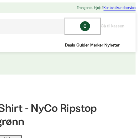
Trenger du hjelp?
Kontakt kundservice
0
Gå til kassen
Deals
Guider
Merker
Nyheter
hirt - NyCo Ripstop
grønn