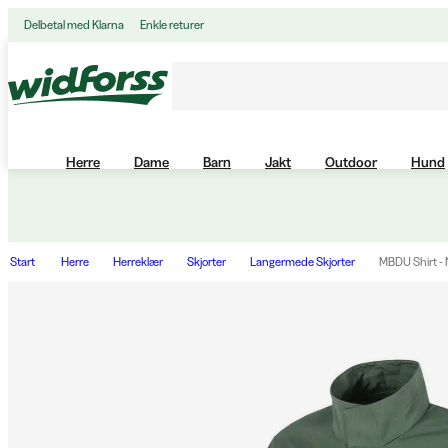
Delbetal med Klarna
Enkle returer
Herre
Dame
Barn
Jakt
Outdoor
Hund
Start
Herre
Herreklær
Skjorter
Langermede Skjorter
MBDU Shirt -