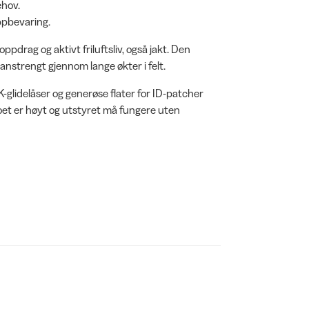
ehov.
ppbevaring.
ppdrag og aktivt friluftsliv, også jakt. Den
nstrengt gjennom lange økter i felt.
-glidelåser og generøse flater for ID-patcher
mpoet er høyt og utstyret må fungere uten