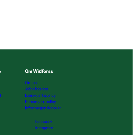
e
Om Widforss
Om oss
Jobb hos oss
l
Bærekraftspolicy
g
Personvernpolicy
Informasjonskapsler
Facebook
Instagram