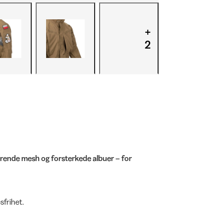
+
2
erende mesh og forsterkede albuer – for
sfrihet.