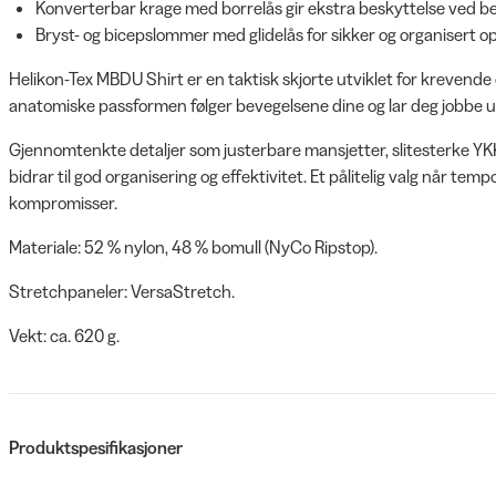
Konverterbar krage med borrelås gir ekstra beskyttelse ved b
Bryst- og bicepslommer med glidelås for sikker og organisert o
Helikon-Tex MBDU Shirt er en taktisk skjorte utviklet for krevende o
anatomiske passformen følger bevegelsene dine og lar deg jobbe ua
Gjennomtenkte detaljer som justerbare mansjetter, slitesterke YKK
bidrar til god organisering og effektivitet. Et pålitelig valg når te
kompromisser.
Materiale: 52 % nylon, 48 % bomull (NyCo Ripstop).
Stretchpaneler: VersaStretch.
Vekt: ca. 620 g.
Produktspesifikasjoner