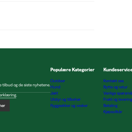
Populære Kategorier
Kundeservic
Outdoor
Kontakt oss
e tilbud og de siste nyhetene.
Hund
Bytte og retur
Jakt
Vanlige spørsmå
erklæring
.
Utstyr og tilbehør
Frakt og leverin
ner
Ryggsekker og vesker
Betaling
Kjøpsvilkår