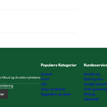
Populære Kategorier
Kundeservic
Outdoor
Kontakt oss
e tilbud og de siste nyhetene.
Hund
Bytte og retur
Jakt
Vanlige spørsmå
erklæring
.
Utstyr og tilbehør
Frakt og leverin
ner
Ryggsekker og vesker
Betaling
Kjøpsvilkår