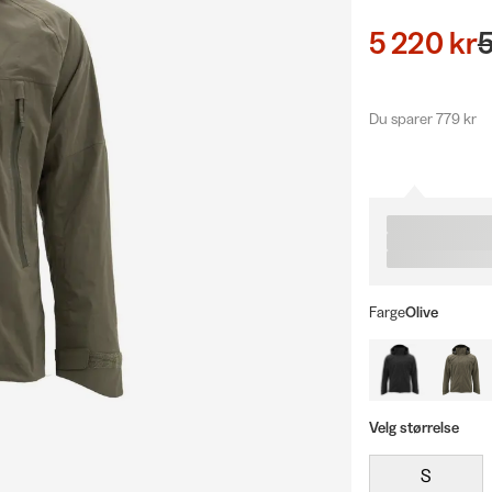
5 220 kr
5
Du sparer 779 kr
Farge
Olive
Velg størrelse
S