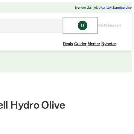
Trenger du hjelp?
Kontakt kundservice
0
Gå til kassen
Deals
Guider
Merker
Nyheter
ll Hydro Olive