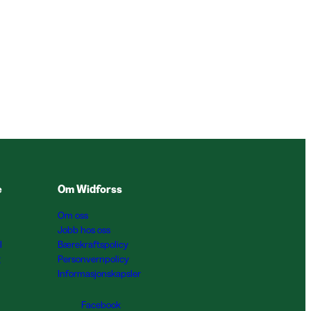
e
Om Widforss
Om oss
Jobb hos oss
l
Bærekraftspolicy
g
Personvernpolicy
Informasjonskapsler
Facebook