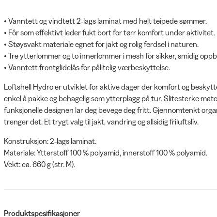
• Vanntett og vindtett 2‑lags laminat med helt teipede sømmer.
• Fôr som effektivt leder fukt bort for tørr komfort under aktivitet.
• Støysvakt materiale egnet for jakt og rolig ferdsel i naturen.
• Tre ytterlommer og to innerlommer i mesh for sikker, smidig oppb
• Vanntett frontglidelås for pålitelig værbeskyttelse.
Loftshell Hydro er utviklet for aktive dager der komfort og beskytt
enkel å pakke og behagelig som ytterplagg på tur. Slitesterke materia
funksjonelle designen lar deg bevege deg fritt. Gjennomtenkt organi
trenger det. Et trygt valg til jakt, vandring og allsidig friluftsliv.
Konstruksjon: 2‑lags laminat.
Materiale: Ytterstoff 100 % polyamid, innerstoff 100 % polyamid.
Vekt: ca. 660 g (str. M).
Produktspesifikasjoner