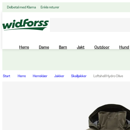
Delbetal med Klarna
Enkle returer
Herre
Dame
Barn
Jakt
Outdoor
Hund
Start
Herre
Herreklær
Jakker
Skalljakker
Loftshell Hydro Olive