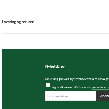
Levering og returer
Nyhetsbrev
Meld deg på vårt nyhetsbrev for å få utvalgt
Jeg godkjenner Widforss sin
personvern
Abon