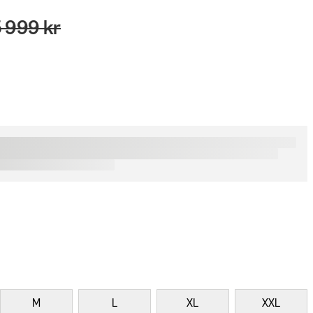
 999 kr
M
L
XL
XXL