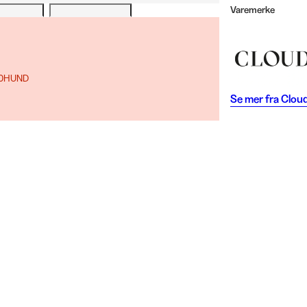
Varemerke
 10HUND
Se mer fra
Clou