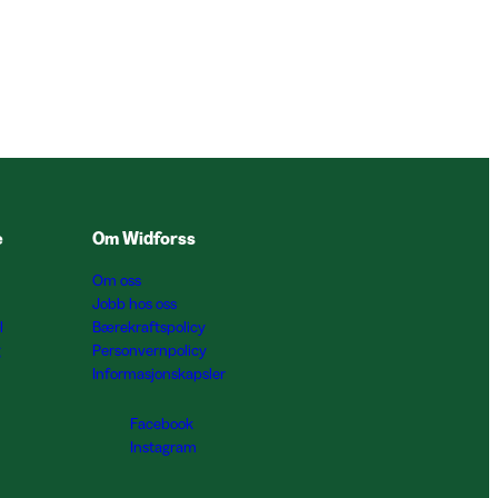
e
Om Widforss
Om oss
Jobb hos oss
l
Bærekraftspolicy
g
Personvernpolicy
Informasjonskapsler
Facebook
Instagram