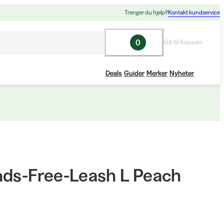
Trenger du hjelp?
Kontakt kundservice
0
Gå til kassen
Deals
Guider
Merker
Nyheter
nds-Free-Leash L Peach