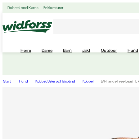
Delbetal med Klarna
Enkle returer
Herre
Dame
Barn
Jakt
Outdoor
Hund
Start
Hund
Kobbel, Seler og Halsbånd
Kobbel
L-1-Hands-Free-Leash L