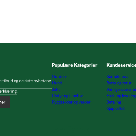
Populære Kategorier
Kundeservic
Outdoor
Kontakt oss
e tilbud og de siste nyhetene.
Hund
Bytte og retur
Jakt
Vanlige spørsmå
erklæring
.
Utstyr og tilbehør
Frakt og leverin
ner
Ryggsekker og vesker
Betaling
Kjøpsvilkår