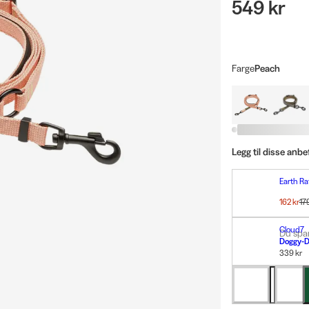
549 kr
Farge
Peach
Legg til disse anbe
Earth Ra
Single 
162 kr
17
Cloud7
Du spar
Doggy-D
339 kr