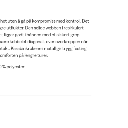
ihet uten å gå på kompromiss med kontroll. Det
ngre utflukter. Den solide webben i resirkulert
t ligger godt i hånden med et sikkert grep.
 bære kobbelet diagonalt over overkroppen når
takt. Karabinkrokene i metall gir trygg festing
omforten på lengre turer.
0 % polyester.