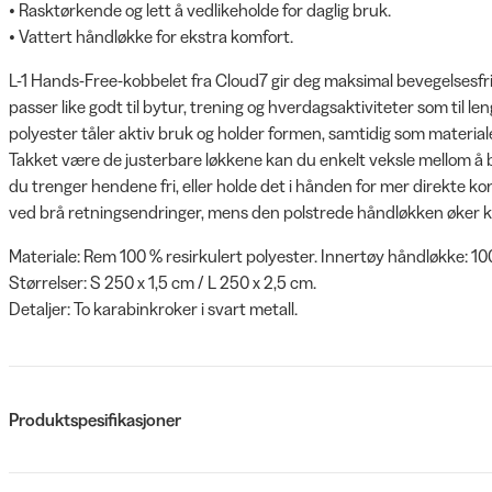
• Rasktørkende og lett å vedlikeholde for daglig bruk.
• Vattert håndløkke for ekstra komfort.
L-1 Hands-Free-kobbelet fra Cloud7 gir deg maksimal bevegelsesfr
passer like godt til bytur, trening og hverdagsaktiviteter som til le
polyester tåler aktiv bruk og holder formen, samtidig som materiale
Takket være de justerbare løkkene kan du enkelt veksle mellom å
du trenger hendene fri, eller holde det i hånden for mer direkte kon
ved brå retningsendringer, mens den polstrede håndløkken øker k
Materiale: Rem 100 % resirkulert polyester. Innertøy håndløkke: 10
Størrelser: S 250 x 1,5 cm / L 250 x 2,5 cm.
Detaljer: To karabinkroker i svart metall.
Produktspesifikasjoner