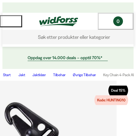
0
Søk etter produkter eller kategorier
Oppdag over 14.000 deals – opptil 70%*
Start
Jakt
Jaktklær
Tilbehør
Øvrige Tilbehør
Key Chain 4-Pack AB-
Deal
15
%
Kode: HUNTING10