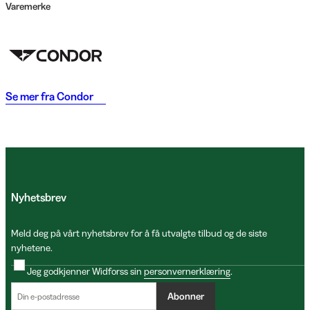
Varemerke
Se mer fra
Condor
Nyhetsbrev
Meld deg på vårt nyhetsbrev for å få utvalgte tilbud og de siste
nyhetene.
Jeg godkjenner Widforss sin
personvernerklæring
.
Abonner