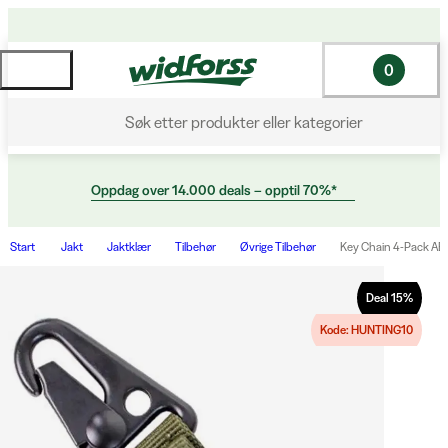
0
Søk etter produkter eller kategorier
Oppdag over 14.000 deals – opptil 70%*
Start
Jakt
Jaktklær
Tilbehør
Øvrige Tilbehør
Key Chain 4-Pack AB
Deal
15
%
Kode: HUNTING10