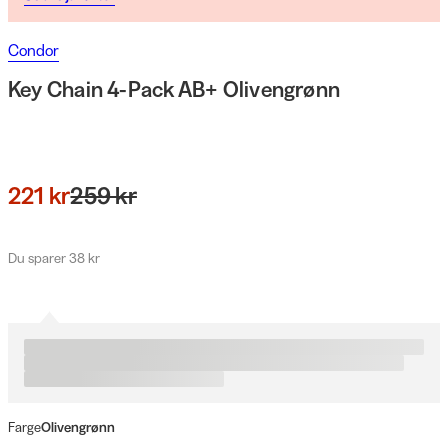
Condor
Key Chain 4-Pack AB+ Olivengrønn
221 kr
259 kr
Du sparer 38 kr
Farge
Olivengrønn