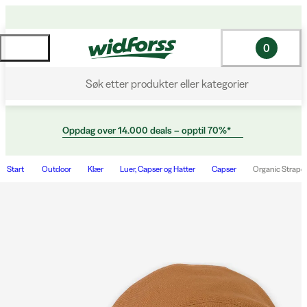
0
Søk etter produkter eller kategorier
Oppdag over 14.000 deals – opptil 70%*
Start
Outdoor
Klær
Luer, Capser og Hatter
Capser
Organic Strapc