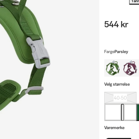
1 an
544 kr
Farge
Parsley
Velg størrelse
40-50
Varemerke