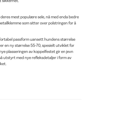
t sikkerhet.
v deres mest populære sele, nå med enda bedre
etallklemme som sitter over polstringen for å
mfortabel passform uansett hundens størrelse
 en ny størrelse 55-70, spesielt utviklet for
ye plasseringen av koppelfestet gir en jevn
så utstyrt med nye refleksdetaljer i form av
ket.