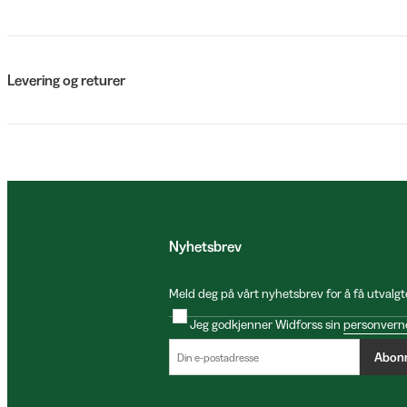
Levering og returer
Nyhetsbrev
Meld deg på vårt nyhetsbrev for å få utvalgt
Jeg godkjenner Widforss sin
personvern
Abon