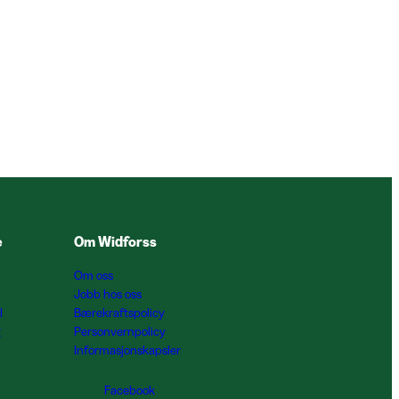
e
Om Widforss
Om oss
Jobb hos oss
l
Bærekraftspolicy
g
Personvernpolicy
Informasjonskapsler
Facebook