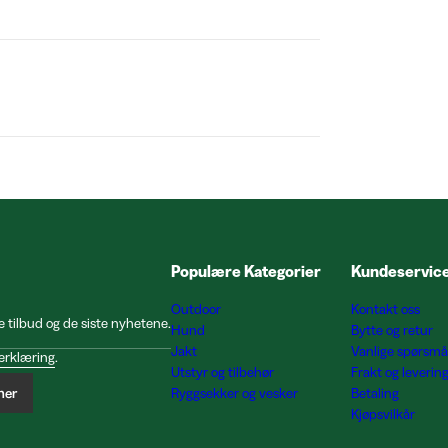
Populære Kategorier
Kundeservic
Outdoor
Kontakt oss
e tilbud og de siste nyhetene.
Hund
Bytte og retur
Jakt
Vanlige spørsmå
erklæring
.
Utstyr og tilbehør
Frakt og leverin
ner
Ryggsekker og vesker
Betaling
Kjøpsvilkår