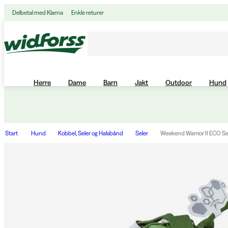
Delbetal med Klarna
Enkle returer
Herre
Dame
Barn
Jakt
Outdoor
Hund
Start
Hund
Kobbel, Seler og Halsbånd
Seler
Weekend Warrior II ECO Se