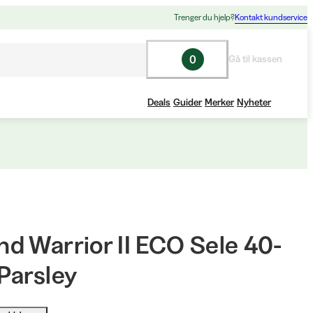
Trenger du hjelp?
Kontakt kundservice
0
Gå til kassen
Deals
Guider
Merker
Nyheter
d Warrior II ECO Sele 40-
Parsley