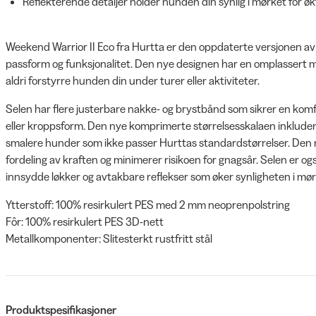
Reflekterende detaljer holder hunden din synlig i mørket for øk
Weekend Warrior II Eco fra Hurtta er den oppdaterte versjonen a
passform og funksjonalitet. Den nye designen har en omplassert m
aldri forstyrre hunden din under turer eller aktiviteter.
Selen har flere justerbare nakke- og brystbånd som sikrer en ko
eller kroppsform. Den nye komprimerte størrelsesskalaen inkluderer
smalere hunder som ikke passer Hurttas standardstørrelser. Den n
fordeling av kraften og minimerer risikoen for gnagsår. Selen er og
innsydde løkker og avtakbare reflekser som øker synligheten i mør
Ytterstoff: 100% resirkulert PES med 2 mm neoprenpolstring
Fôr: 100% resirkulert PES 3D-nett
Metallkomponenter: Slitesterkt rustfritt stål
Produktspesifikasjoner