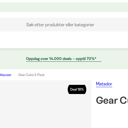
Søk etter produkter eller kategorier
Oppdag over 14.000 deals – opptil 70%*
akkposer
Gear Cube 3-Pack
Matador
Deal
18
%
Gear C