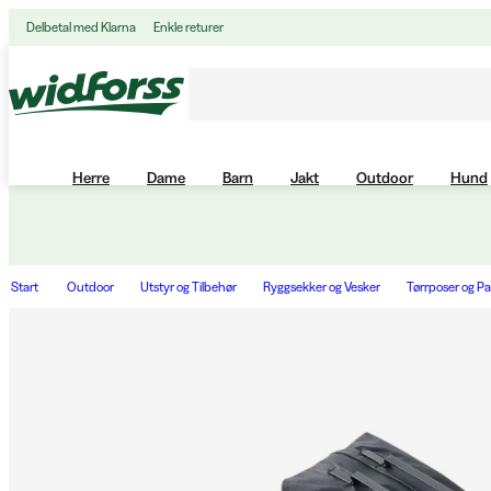
Delbetal med Klarna
Enkle returer
Herre
Dame
Barn
Jakt
Outdoor
Hund
Start
Outdoor
Utstyr og Tilbehør
Ryggsekker og Vesker
Tørrposer og P