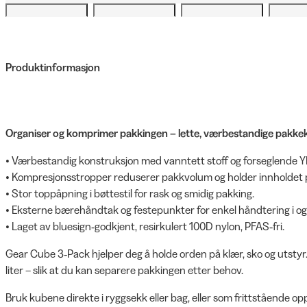
Produktinformasjon
Organiser og komprimer pakkingen – lette, værbestandige pakkekub
• Værbestandig konstruksjon med vanntett stoff og forseglende YK
• Kompresjonsstropper reduserer pakkvolum og holder innholdet p
• Stor toppåpning i bøttestil for rask og smidig pakking.
• Eksterne bærehåndtak og festepunkter for enkel håndtering i og
• Laget av bluesign‑godkjent, resirkulert 100D nylon, PFAS‑fri.
Gear Cube 3‑Pack hjelper deg å holde orden på klær, sko og utstyr. 
liter – slik at du kan separere pakkingen etter behov.
Bruk kubene direkte i ryggsekk eller bag, eller som frittstående o