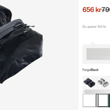
656 kr
79
Du sparer 143 kr
Farge
Black