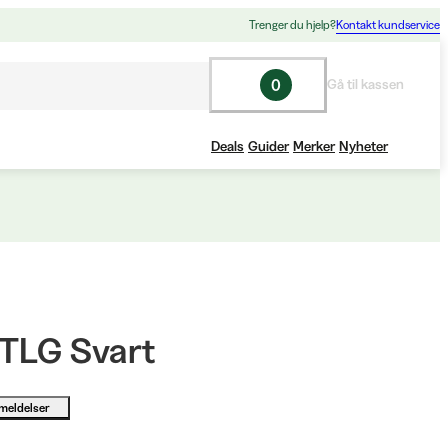
Trenger du hjelp?
Kontakt kundservice
0
Gå til kassen
Deals
Guider
Merker
Nyheter
 TLG Svart
meldelser