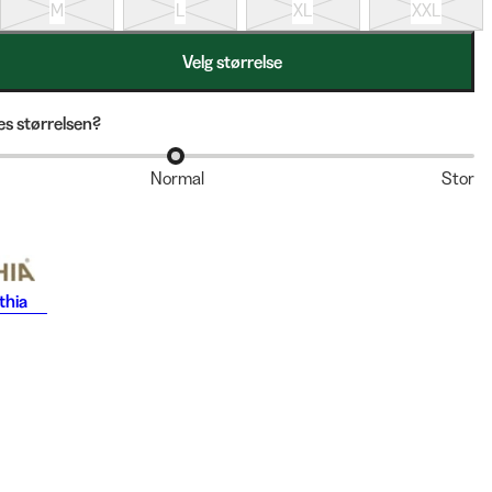
M
L
XL
XXL
Velg størrelse
s størrelsen?
Normal
Stor
thia