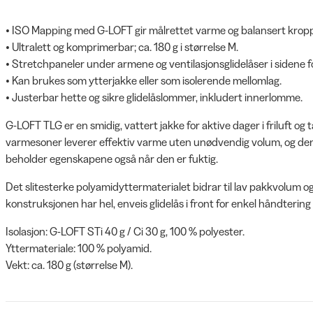
• ISO Mapping med G-LOFT gir målrettet varme og balansert krop
• Ultralett og komprimerbar; ca. 180 g i størrelse M.
• Stretchpaneler under armene og ventilasjonsglidelåser i sidene fo
• Kan brukes som ytterjakke eller som isolerende mellomlag.
• Justerbar hette og sikre glidelåslommer, inkludert innerlomme.
G-LOFT TLG er en smidig, vattert jakke for aktive dager i friluft og t
varmesoner leverer effektiv varme uten unødvendig volum, og den 
beholder egenskapene også når den er fuktig.
Det slitesterke polyamidyttermaterialet bidrar til lav pakkvolum og
konstruksjonen har hel, enveis glidelås i front for enkel håndtering
Isolasjon: G-LOFT STi 40 g / Ci 30 g, 100 % polyester.
Yttermateriale: 100 % polyamid.
Vekt: ca. 180 g (størrelse M).