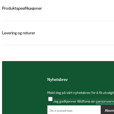
Produktspesifikasjoner
Levering og returer
Nyhetsbrev
Meld deg på vårt nyhetsbrev for å få utvalgt
Jeg godkjenner Widforss sin
personvern
Abon