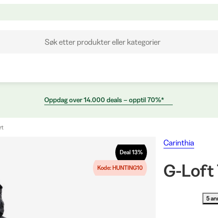
Søk etter produkter eller kategorier
Oppdag over 14.000 deals – opptil 70%*
rt
Carinthia
Deal
13
%
G-Loft
Kode: HUNTING10
5 an