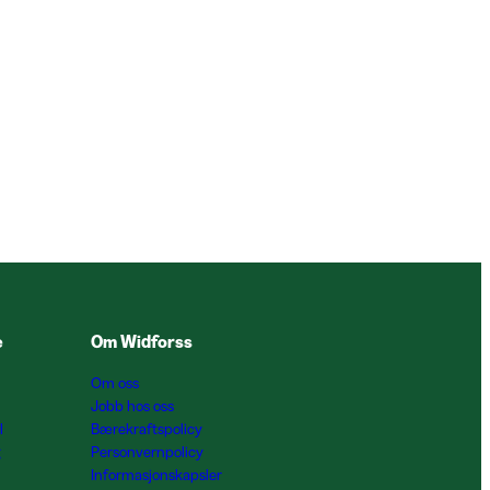
e
Om Widforss
Om oss
Jobb hos oss
l
Bærekraftspolicy
g
Personvernpolicy
Informasjonskapsler