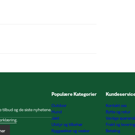
Populære Kategorier
Kundeservic
Outdoor
Kontakt oss
e tilbud og de siste nyhetene.
Hund
Bytte og retur
Jakt
Vanlige spørsmå
erklæring
.
Utstyr og tilbehør
Frakt og leverin
ner
Ryggsekker og vesker
Betaling