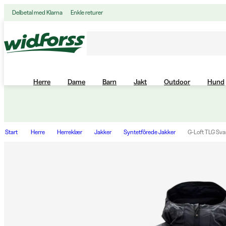
Delbetal med Klarna
Enkle returer
Herre
Dame
Barn
Jakt
Outdoor
Hund
Start
Herre
Herreklær
Jakker
Syntetfôrede Jakker
G-Loft TLG Sva