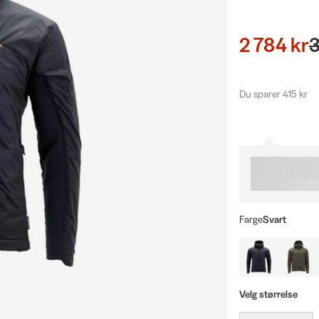
2 784 kr
3
Du sparer 415 kr
Farge
Svart
Velg størrelse