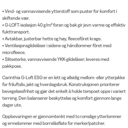
• Vind- og vannavvisende ytterstoff som puster for komfort i
skiftende vær.
• G-LOFT-isolasjon 40 g/m² foran og bak gir jevn varme og effektiv
fukttransport.
• Avtakbar, justerbar hette og høy, fleecefôret krage.
• Ventilasjonsglidelåser i sidene og håndlommer fôret med
microfleece.
• Slitesterke, vannavvisende YKK-glidelåser; leveres med
pakkpose.
Carinthia G-Loft ESG er en lett og allsidig mellom- eller ytterjakke
for friluftsliv, jakt og hverdagsbruk. Konstruksjonen prioriterer
bevegelsesfrihet og gjør det enkelt å holde tempoet oppe i variert
terreng. Den balanserer beskyttelse og komfort gjennom lange
dager ute.
Oppbevaringen er gjennomtenkt med to romslige ytterlommer
og ermelommer med borrelåsflate for merker/patcher.