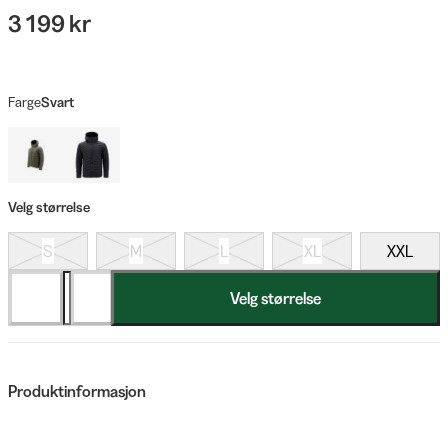
3 199 kr
Farge
Svart
Velg størrelse
S
M
L
XL
XXL
Velg størrelse
Produktinformasjon