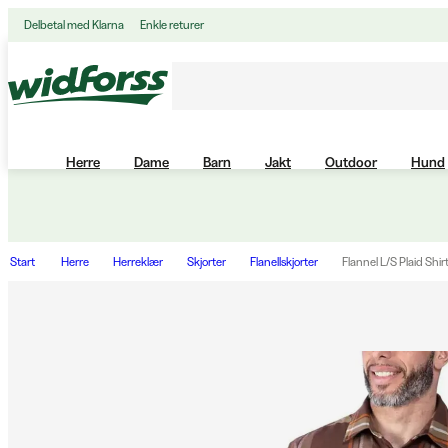
Delbetal med Klarna
Enkle returer
Herre
Dame
Barn
Jakt
Outdoor
Hund
Start
Herre
Herreklær
Skjorter
Flanellskjorter
Flannel L/S Plaid Shi