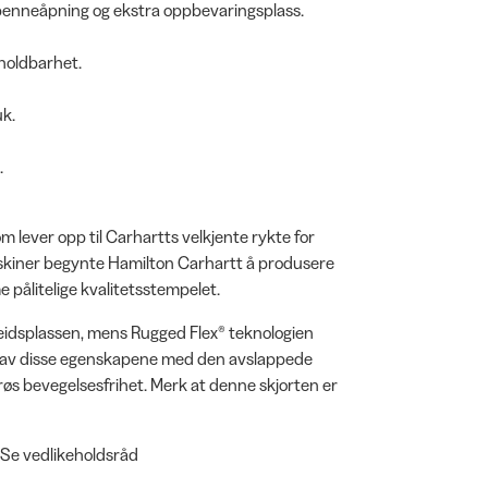
penneåpning og ekstra oppbevaringsplass.
holdbarhet.
uk.
.
m lever opp til Carhartts velkjente rykte for
maskiner begynte Hamilton Carhartt å produsere
e pålitelige kvalitetsstempelet.
beidsplassen, mens Rugged Flex® teknologien
en av disse egenskapene med den avslappede
øs bevegelsesfrihet. Merk at denne skjorten er
: Se vedlikeholdsråd