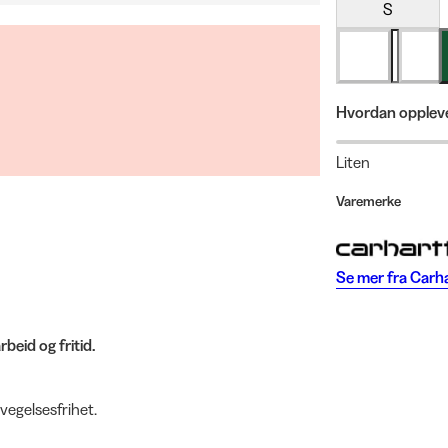
S
Hvordan oppleve
Liten
Varemerke
Se mer fra
Carh
beid og fritid.
vegelsesfrihet.