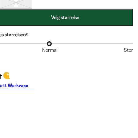
M
Velg størrelse
s størrelsen?
Normal
Stor
artt Workwear