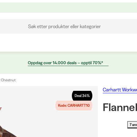
Søk etter produkter eller kategorier
Oppdag over 14.000 deals – opptil 70%*
rt Chestnut
Carhartt Workw
Deal
34
%
Flannel
Kode: CARHARTT10
7 an