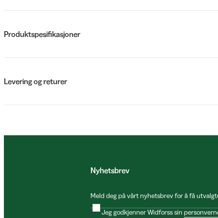
Produktspesifikasjoner
Levering og returer
Nyhetsbrev
Meld deg på vårt nyhetsbrev for å få utvalgt
Jeg godkjenner Widforss sin
personvern