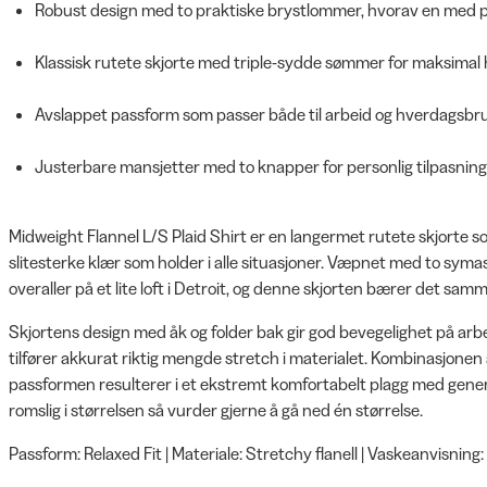
Robust design med to praktiske brystlommer, hvorav en med 
Klassisk rutete skjorte med triple-sydde sømmer for maksimal 
Avslappet passform som passer både til arbeid og hverdagsbr
Justerbare mansjetter med to knapper for personlig tilpasning
Midweight Flannel L/S Plaid Shirt er en langermet rutete skjorte so
slitesterke klær som holder i alle situasjoner. Væpnet med to sy
overaller på et lite loft i Detroit, og denne skjorten bærer det samm
Skjortens design med åk og folder bak gir god bevegelighet på ar
tilfører akkurat riktig mengde stretch i materialet. Kombinasjon
passformen resulterer i et ekstremt komfortabelt plagg med gener
romslig i størrelsen så vurder gjerne å gå ned én størrelse.
Passform: Relaxed Fit | Materiale: Stretchy flanell | Vaskeanvisning