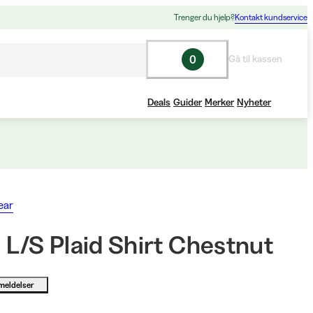
Trenger du hjelp?
Kontakt kundservice
0
Gå til kassen
Deals
Guider
Merker
Nyheter
ear
 L/S Plaid Shirt Chestnut
meldelser