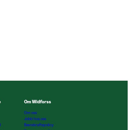
e
Om Widforss
Om oss
Jobb hos oss
l
Bærekraftspolicy