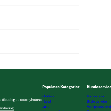
Populære Kategorier
Kundeservic
Outdoor
Kontakt oss
e tilbud og de siste nyhetene.
Hund
Bytte og retur
Jakt
Vanlige spørsmå
erklæring
.