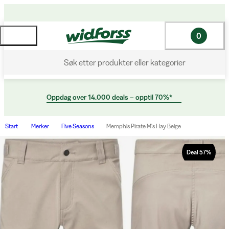
0
Søk etter produkter eller kategorier
Oppdag over 14.000 deals – opptil 70%*
Start
Merker
Five Seasons
Memphis Pirate M's Hay Beige
Deal
57
%