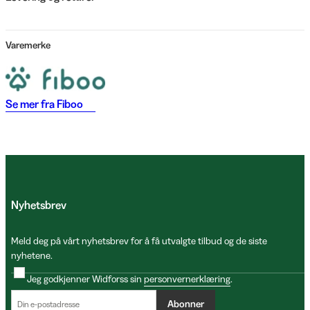
Varemerke
Se mer fra
Fiboo
Nyhetsbrev
Meld deg på vårt nyhetsbrev for å få utvalgte tilbud og de siste
nyhetene.
Jeg godkjenner Widforss sin
personvernerklæring
.
Abonner