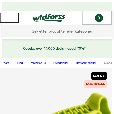
0
Søk etter produkter eller kategorier
Oppdag over 14.000 deals – opptil 70%*
Start
Hund
Trening og Lek
Hundeleker
Aktiviseringsleker
Lekeben 
Deal
12
%
Kode: 10HUND