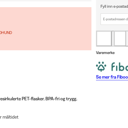
Fyll inn e-postad
 10HUND
Varemerke
Se mer fra
Fiboo
resirkulerte PET-flasker. BPA-fri og trygg.
r måltidet