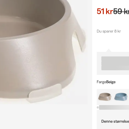
51 kr
59 k
Du sparer 8 kr
Farge
Beige
Denne størrelse