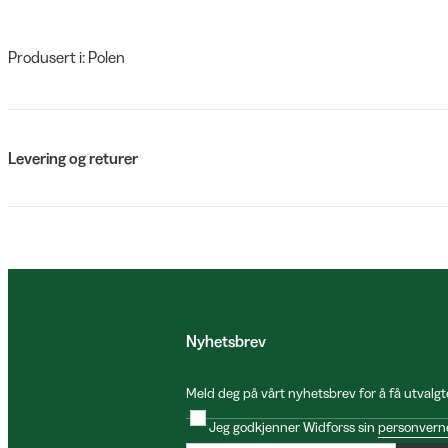
Produsert i: Polen
Levering og returer
Nyhetsbrev
Meld deg på vårt nyhetsbrev for å få utvalgt
Jeg godkjenner Widforss sin
personvern