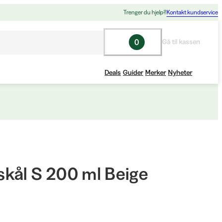
Trenger du hjelp?
Kontakt kundservice
0
Gå til kassen
Deals
Guider
Merker
Nyheter
kål S 200 ml Beige