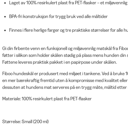
Laget av 100% resirkulert plast fra PET-flasker – et miljøvennlig
BPA-fri konstruksjon for trygg bruk ved alle måltider
Finnes i flere herlige farger og tre praktiske størrelser for alle
Gi din firbente venn en funksjonell og miljøvennlig matskål fra Fib
føtter i silikon som holder skålen stødig på plass mens hunden din 
Føttene leveres praktisk pakket i en papirpose under skålen.
Fiboo hundeskål er produsert med miljøet i tankene. Ved å bruke 100
en mer bærekraftig fremtid uten å kompromisse med kvalitet eller
dessuten at hundens mat serveres på en trygg måte, måltid etter 
Materiale: 100% resirkulert plast fra PET-flasker
Størrelse: Small (200 ml)