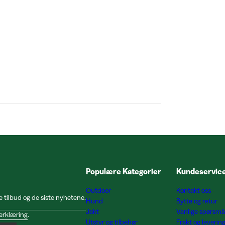
Populære Kategorier
Kundeservic
Outdoor
Kontakt oss
e tilbud og de siste nyhetene.
Hund
Bytte og retur
Jakt
Vanlige spørsmå
erklæring
.
Utstyr og tilbehør
Frakt og leverin