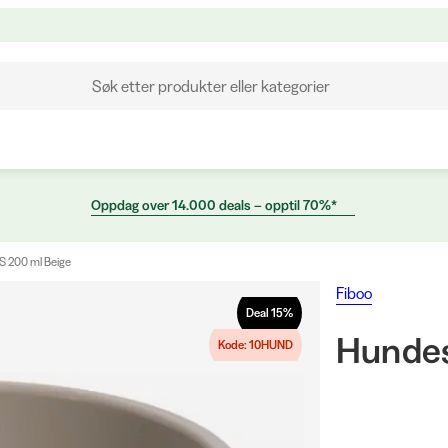
Søk etter produkter eller kategorier
Oppdag over 14.000 deals – opptil 70%*
S 200 ml Beige
Fiboo
Deal
15
%
Hundes
Kode: 10HUND