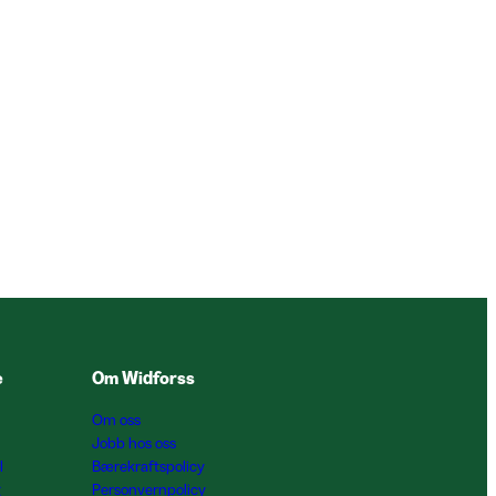
e
Om Widforss
Om oss
Jobb hos oss
l
Bærekraftspolicy
g
Personvernpolicy