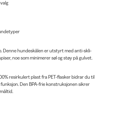
 valg
 hundetyper
oo. Denne hundeskålen er utstyrt med anti-skli-
spiser, noe som minimerer søl og støy på gulvet.
% resirkulert plast fra PET-flasker bidrar du til
 funksjon. Den BPA-frie konstruksjonen sikrer
måltid.