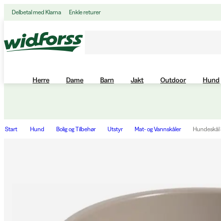
Delbetal med Klarna
Enkle returer
Herre
Dame
Barn
Jakt
Outdoor
Hund
Start
Hund
Bolig og Tilbehør
Utstyr
Mat- og Vannskåler
Hundeskål 