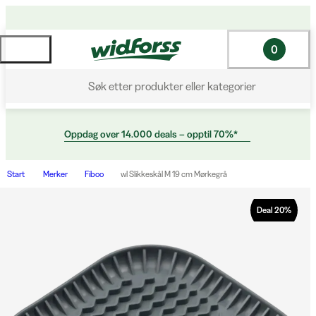
0
Søk etter produkter eller kategorier
Oppdag over 14.000 deals – opptil 70%*
Start
Merker
Fiboo
wl Slikkeskål M 19 cm Mørkegrå
Deal
20
%