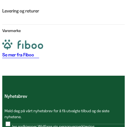
Levering og returer
Varemerke
Se mer fra
Fiboo
Nyhetsbrev
Meld deg på vårt nyhetsbrev for å få utvalgte tilbud og de siste
nyhetene.
Jeg godkjenner Widforss sin
personvernerklæring
.