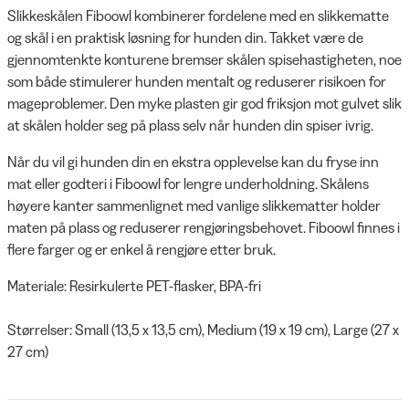
Slikkeskålen Fiboowl kombinerer fordelene med en slikkematte
og skål i en praktisk løsning for hunden din. Takket være de
gjennomtenkte konturene bremser skålen spisehastigheten, noe
som både stimulerer hunden mentalt og reduserer risikoen for
mageproblemer. Den myke plasten gir god friksjon mot gulvet slik
at skålen holder seg på plass selv når hunden din spiser ivrig.
Når du vil gi hunden din en ekstra opplevelse kan du fryse inn
mat eller godteri i Fiboowl for lengre underholdning. Skålens
høyere kanter sammenlignet med vanlige slikkematter holder
maten på plass og reduserer rengjøringsbehovet. Fiboowl finnes i
flere farger og er enkel å rengjøre etter bruk.
Materiale: Resirkulerte PET-flasker, BPA-fri
Størrelser: Small (13,5 x 13,5 cm), Medium (19 x 19 cm), Large (27 x
27 cm)