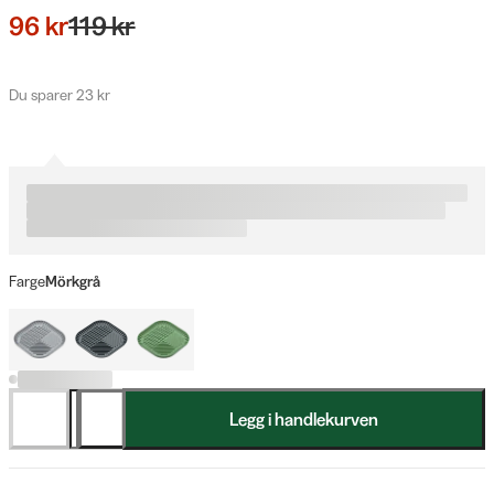
96 kr
119 kr
Du sparer 23 kr
Farge
Mörkgrå
Legg i handlekurven