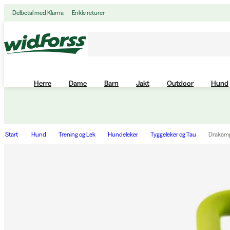
Delbetal med Klarna
Enkle returer
Herre
Dame
Barn
Jakt
Outdoor
Hund
Start
Hund
Trening og Lek
Hundeleker
Tyggeleker og Tau
Drakamp