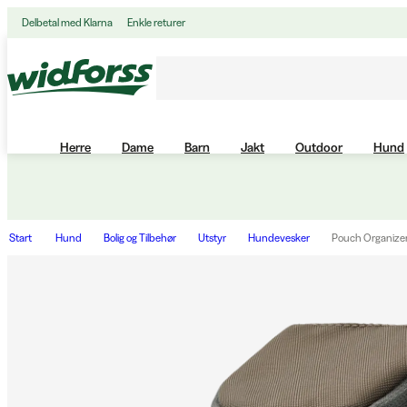
Delbetal med Klarna
Enkle returer
Herre
Dame
Barn
Jakt
Outdoor
Hund
Start
Hund
Bolig og Tilbehør
Utstyr
Hundevesker
Pouch Organize