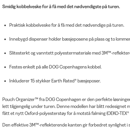
Smidig kobbelveske for å få med det nødvendigste på turen.
Praktisk kobbelveske for å få med det nødvendige på turen.
Innebygd dispenser holder bæsjeposene på plass og to lommer fo
Slitesterkt og vanntett polyestermateriale med 3M™-reflekter
Festes enkelt på alle DOG Copenhagens kobbel.
Inkluderer 15 stykker Earth Rated® bæsjeposer.
Pouch Organizer™ fra DOG Copenhagen er den perfekte løsningen 
lett tilgjengelig under turen. Denne modellen har blitt redesignet
fått et nytt Oxford-polyesterstøy for å motstå falming (OEKO-TEX
Den effektive 3M™-reflekterende kanten gir forbedret synlighet i