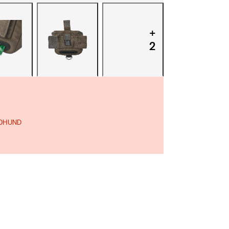
+
2
 10HUND