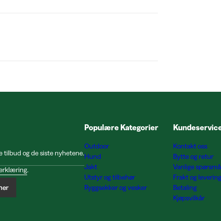
Populære Kategorier
Kundeservic
Outdoor
Kontakt oss
e tilbud og de siste nyhetene.
Hund
Bytte og retur
Jakt
Vanlige spørsmå
erklæring
.
Utstyr og tilbehør
Frakt og leverin
ner
Ryggsekker og vesker
Betaling
Kjøpsvilkår