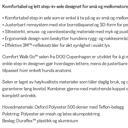
Komfortabel og lett step-in-sele designet for små og mellomstore
• Komfortabel step-in sele som er enkel å ta på og av små og mell
• Justerbart remsystem med stor borrelåspanel og 3D-form for per
• Slitesterkt, smuss- og vannbestandig materiale med myk og pust
• Ergonomisk design som beskytter hundens rygg- og nakkeområd
• Effektive 3M™-refleksstråler for økt synlighet i svakt lys.
Comfort Walk Go™ selen fra DOG Copenhagen er utviklet for å gi m
enkle step-in designen gjør hverdagen lettere, mens de justerbar
tilpasset hver enkelt hunds anatomi.
Selen er laget av høykvalitets materialer som tåler daglig bruk, og
garanterer lang levetid. Kombiner gjerne med matchende koppel 
komplett antrekk.
Hovedmateriale: Oxford Polyester 500 denier med Teflon-belegg
Polstring: Polyester air-mesh og latex skumpolstring
Beslag: Duraflex™ plastikk og aluminium