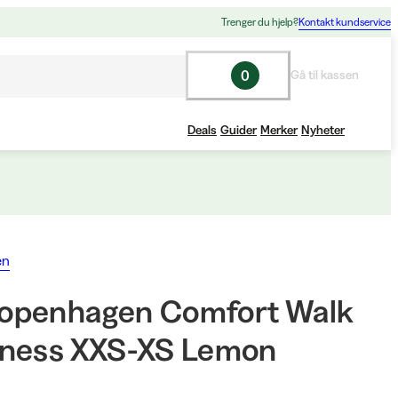
Trenger du hjelp?
Kontakt kundservice
0
Gå til kassen
Deals
Guider
Merker
Nyheter
en
openhagen Comfort Walk
ness XXS-XS Lemon