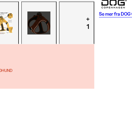
Se mer fra
DOG 
+
1
 10HUND