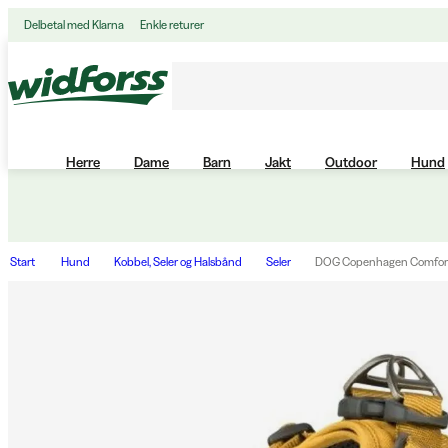
Delbetal med Klarna
Enkle returer
Herre
Dame
Barn
Jakt
Outdoor
Hund
Start
Hund
Kobbel, Seler og Halsbånd
Seler
DOG Copenhagen Comfort