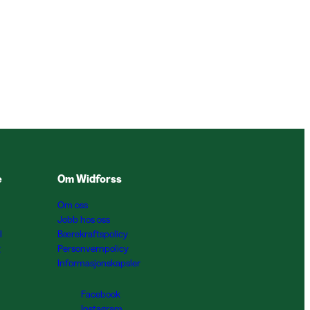
e
Om Widforss
Om oss
Jobb hos oss
l
Bærekraftspolicy
g
Personvernpolicy
Informasjonskapsler
Facebook
Instagram