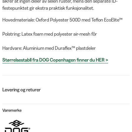
sikrer at ingen deler av selen ruster, mens den separate ID-
festepunktet gir ekstra praktisk funksjonalitet.
Hovedmateriale: Oxford Polyester 500D med Teflon EcoElite™
Polstring: Latex foam med polyester air-mesh fôr
Hardvare: Aluminium med Duraflex™ plastdeler
Størrelsestabll fra DOG Copenhagen finner du HER >
Levering og returer
Varemerke