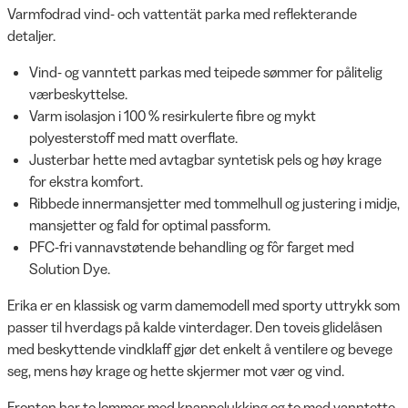
Varmfodrad vind- och vattentät parka med reflekterande
detaljer.
Vind- og vanntett parkas med teipede sømmer for pålitelig
værbeskyttelse.
Varm isolasjon i 100 % resirkulerte fibre og mykt
polyesterstoff med matt overflate.
Justerbar hette med avtagbar syntetisk pels og høy krage
for ekstra komfort.
Ribbede innermansjetter med tommelhull og justering i midje,
mansjetter og fald for optimal passform.
PFC-fri vannavstøtende behandling og fôr farget med
Solution Dye.
Erika er en klassisk og varm damemodell med sporty uttrykk som
passer til hverdags på kalde vinterdager. Den toveis glidelåsen
med beskyttende vindklaff gjør det enkelt å ventilere og bevege
seg, mens høy krage og hette skjermer mot vær og vind.
Fronten har to lommer med knappelukking og to med vanntette