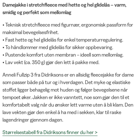
Damejakke i stretchfleece med hette og hel glidelås – varm,
smidig og perfekt som mellomlag
• Teknisk stretchfleece med figurnær, ergonomisk passform for
maksimal bevegelsesfrihet.
• Fast hette og hel glidelås for enkel temperaturregulering.
• To håndlommer med glidelås for sikker oppbevaring.
• Pustende komfort uten membran – ideell som mellomlag.
• Lav vekt (ca. 350 g) gjør den lett å pakke med.
Anneli Fullzip 3 fra Didriksons er en allsidig fleecejakke for dame
som passer både på tur og i hverdagen. Det myke og elastiske
stoffet ligger behagelig mot huden og følger bevegelsene når
tempoet øker. Jakken er ikke vanntett, noe som gjør den til et
komfortabelt valg når du ønsker lett varme uten å bli klam. Den
lave vekten gjør den enkel å ha med i sekken, klar til raske
lagendringer gjennom dagen.
Størrelsestabell fra Didriksons finner du her >