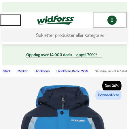
0
Søk etter produkter eller kategorier
Oppdag over 14.000 deals – opptil 70%*
Start
Merker
Didriksons
Didriksons Barn FW25
Neptun Jacket 4 Kids N
Deal
30
%
Extended Size