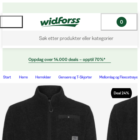
0
Søk etter produkter eller kategorier
Oppdag over 14.000 deals – opptil 70%*
Start
Herre
Herreklær
Gensere og T-Skjorter
Mellomlag og Fleecetrøyer
Deal
24
%