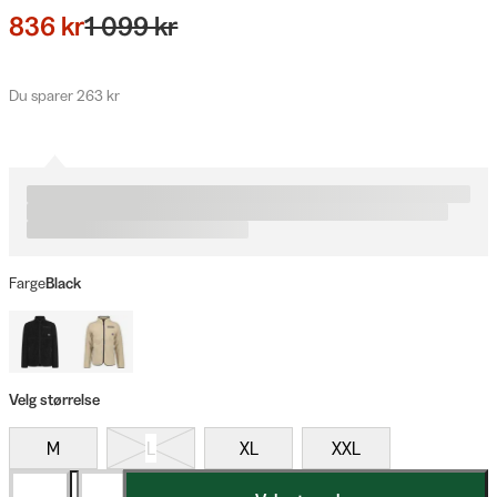
836 kr
1 099 kr
Du sparer 263 kr
Farge
Black
Velg størrelse
M
L
XL
XXL