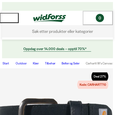
0
Søk etter produkter eller kategorier
Oppdag over 14.000 deals – opptil 70%*
Start
Outdoor
Klær
Tilbehør
Belter og Seler
Carhartt W's Canvas D
Deal
27
%
Kode: CARHARTT10