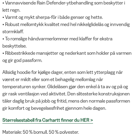
• Vannavvisende Rain Defender-ytbehandling som beskytter i
lett regn.
• Varmt og mykt sherpa-fôr i både genser og hette.
• Robust mellomtykk kvalitet med hel nikkelglidelås og innvendig
stormklaff.
• To romslige håndvarmerlommer med klaffer for ekstra
beskyttelse.
• Ribbestrikkede mansjetter og nederkant som holder på varmen
og gir god passform.
Allsidig hoodie for kjølige dager, enten som lett ytterplagg når
været er mildt eller som et behagelig mellomlag når
temperaturen synker. Glidelåsen gjør den enkel å ta av og på og
gir rask ventilasjon ved aktivitet. Den slitesterke konstruksjonen
tåler daglig bruk på jobb og fritid, mens den normale passformen
gir komfort og bevegelsesfrihet gjennom hele dagen.
Størrelsestabell fra Carhartt finner du HER >
Materiale: 50 % bomull, 50 % polyester.