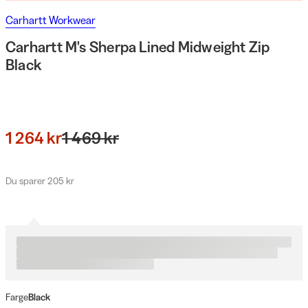
Carhartt Workwear
Carhartt M's Sherpa Lined Midweight Zip
Black
1 264 kr
1 469 kr
Du sparer 205 kr
Farge
Black