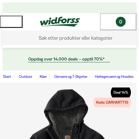
0
Søk etter produkter eller kategorier
Oppdag over 14.000 deals – opptil 70%*
Start
Outdoor
Klær
Gensere og T-Skjorter
Hettegensere og Hoodies
Deal
14
%
Kode: CARHARTT10