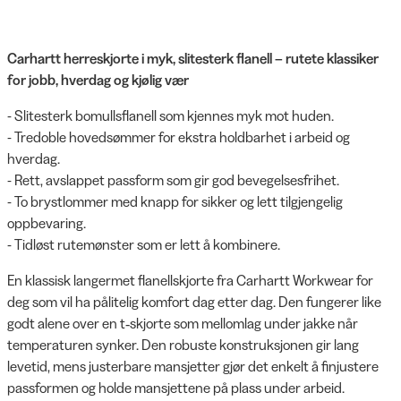
Carhartt herreskjorte i myk, slitesterk flanell – rutete klassiker
for jobb, hverdag og kjølig vær
- Slitesterk bomullsflanell som kjennes myk mot huden.
- Tredoble hovedsømmer for ekstra holdbarhet i arbeid og
hverdag.
- Rett, avslappet passform som gir god bevegelsesfrihet.
- To brystlommer med knapp for sikker og lett tilgjengelig
oppbevaring.
- Tidløst rutemønster som er lett å kombinere.
En klassisk langermet flanellskjorte fra Carhartt Workwear for
deg som vil ha pålitelig komfort dag etter dag. Den fungerer like
godt alene over en t‑skjorte som mellomlag under jakke når
temperaturen synker. Den robuste konstruksjonen gir lang
levetid, mens justerbare mansjetter gjør det enkelt å finjustere
passformen og holde mansjettene på plass under arbeid.