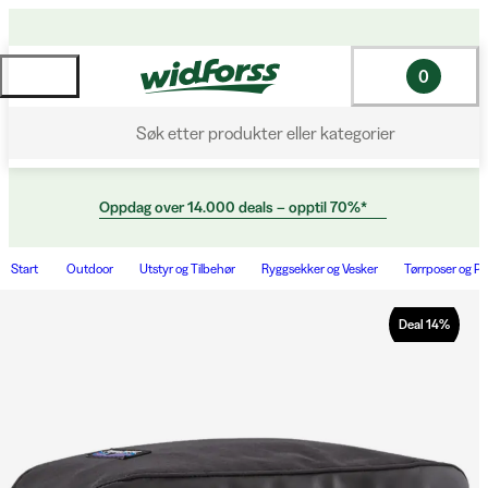
0
Søk etter produkter eller kategorier
Oppdag over 14.000 deals – opptil 70%*
Start
Outdoor
Utstyr og Tilbehør
Ryggsekker og Vesker
Tørrposer og P
Deal
14
%