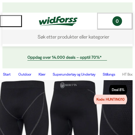
0
Søk etter produkter eller kategorier
Oppdag over 14.000 deals – opptil 70%*
Start
Outdoor
Klær
Superundertøy og Undertøy
Stillongs
HT Body
Deal
8
%
Kode: HUNTING10