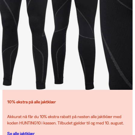
10% ekstra på alle jaktklær
Akkurat nå får du 10% ekstra rabatt på nesten alle jaktklær med
koden HUNTING10 i kassen. Tilbudet gjelder til og med 10. august.
Se alle jaktklær